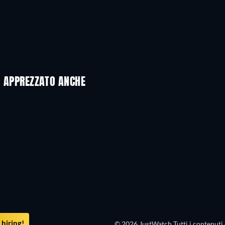
NO APPREZZATO ANCHE
hiring!
© 2026 JustWatch Tutti i contenuti 