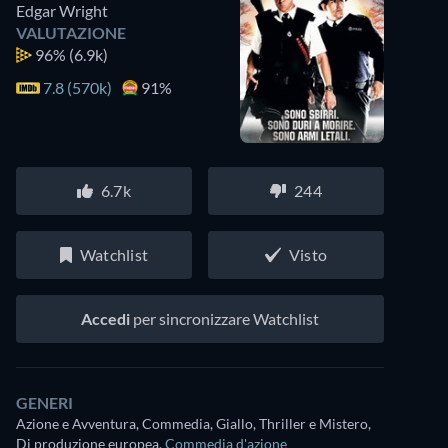
Edgar Wright
VALUTAZIONE
96%
(6.9k)
7.8 (570k)
91%
6.7k
244
Watchlist
Visto
Accedi
per sincronizzare Watchlist
GENERI
Azione e Avventura, Commedia, Giallo, Thriller e Mistero,
Di produzione europea
,
Commedia d'azione