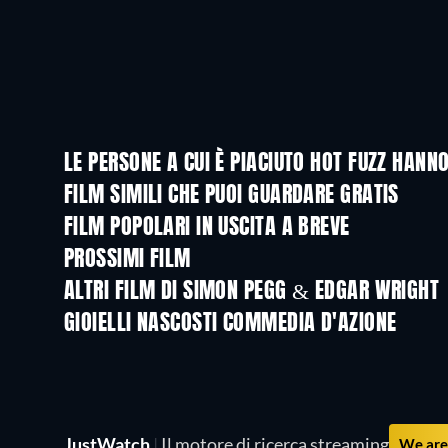
LE PERSONE A CUI È PIACIUTO HOT FUZZ HAN
FILM SIMILI CHE PUOI GUARDARE GRATIS
FILM POPOLARI IN USCITA A BREVE
PROSSIMI FILM
LEGO Disney Princess:
Magical Mayhem
ALTRI FILM DI SIMON PEGG & EDGAR WRIGHT
GIOIELLI NASCOSTI COMMEDIA D'AZIONE
JustWatch
|
Il motore di ricerca streaming
We are 