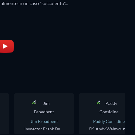
almente in un caso "succulento"...
Jim Broadbent
Paddy Considine
Inspector Frank Butterman
DS Andy Wainwright