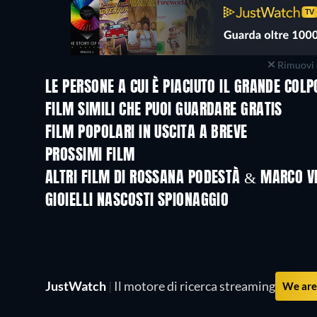
Rimuovi 
LE PERSONE A CUI È PIACIUTO IL GRANDE COL
FILM SIMILI CHE PUOI GUARDARE GRATIS
FILM POPOLARI IN USCITA A BREVE
PROSSIMI FILM
LEGO Disney Princess:
Magical Mayhem
ALTRI FILM DI ROSSANA PODESTÀ & MARCO V
Sodoma e Gomorra
GIOIELLI NASCOSTI SPIONAGGIO
JustWatch
|
Il motore di ricerca streaming
We are 