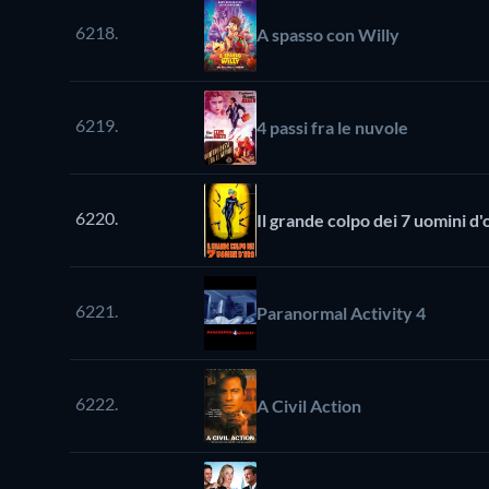
6218.
A spasso con Willy
6219.
4 passi fra le nuvole
6220.
Il grande colpo dei 7 uomini d'
6221.
Paranormal Activity 4
6222.
A Civil Action