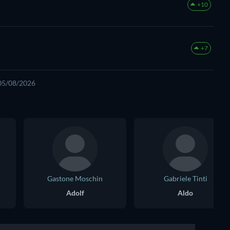
+10
+7
 05/08/2026
Gastone Moschin
Gabriele Tinti
Adolf
Aldo