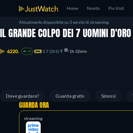
Home
Novità
Piu Visti
Attualmente disponibile su 3 servizi di streaming.
IL GRANDE COLPO DEI 7 UOMINI D'OR
6220.
5.7 (261)
T
1h 32min
+9
Dove guardare?
Guarda gratis
Sinossi
GUARDA ORA
streaming