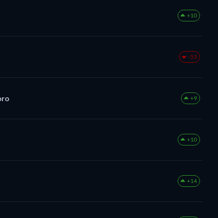
+10
-53
oro
+9
+10
+14