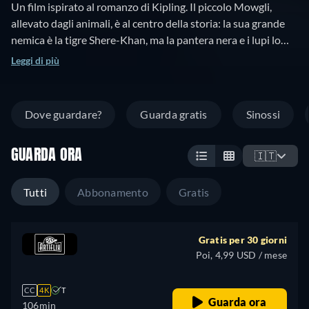
Un film ispirato al romanzo di Kipling. Il piccolo Mowgli,
allevato dagli animali, è al centro della storia: la sua grande
nemica è la tigre Shere-Khan, ma la pantera nera e i lupi lo
proteggono.
Leggi di più
Dove guardare?
Guarda gratis
Sinossi
GUARDA ORA
🇮🇹
Tutti
Abbonamento
Gratis
Gratis per 30 giorni
Poi, 4,99 USD / mese
CC
4K
T
Guarda ora
106min