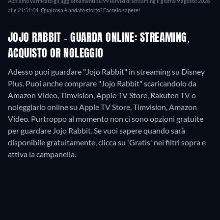
Abbiamo verificato gli aggiornamenti su
99
servizi di streaming il giorno
9 agosto 2026
alle
21:51:04
.
Qualcosa è andato storto? Faccelo sapere!
JOJO RABBIT - GUARDA ONLINE: STREAMING,
ACQUISTO OR NOLEGGIO
Adesso puoi guardare "Jojo Rabbit" in streaming su Disney
Plus. Puoi anche comprare "Jojo Rabbit" scaricandolo da
Amazon Video, Timvision, Apple TV Store, Rakuten TV o
noleggiarlo online su Apple TV Store, Timvision, Amazon
Video.
Purtroppo al momento non ci sono opzioni gratuite
per guardare Jojo Rabbit. Se vuoi sapere quando sarà
disponibile gratuitamente, clicca su 'Gratis' nei filtri sopra e
attiva la campanella.