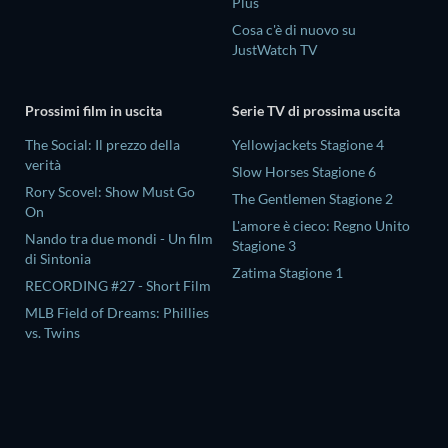
Plus
Cosa c'è di nuovo su
JustWatch TV
Prossimi film in uscita
Serie TV di prossima uscita
The Social: Il prezzo della
Yellowjackets Stagione 4
verità
Slow Horses Stagione 6
Rory Scovel: Show Must Go
The Gentlemen Stagione 2
On
L'amore è cieco: Regno Unito
Nando tra due mondi - Un film
Stagione 3
di Sintonia
Zatima Stagione 1
RECORDING #27 - Short Film
MLB Field of Dreams: Phillies
vs. Twins