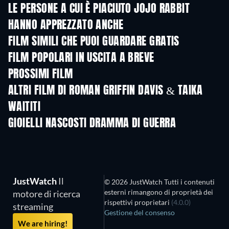
LE PERSONE A CUI È PIACIUTO JOJO RABBIT
HANNO APPREZZATO ANCHE
FILM SIMILI CHE PUOI GUARDARE GRATIS
FILM POPOLARI IN USCITA A BREVE
PROSSIMI FILM
ALTRI FILM DI ROMAN GRIFFIN DAVIS & TAIKA
WAITITI
GIOIELLI NASCOSTI DRAMMA DI GUERRA
TV
JustWatch
Il
© 2026 JustWatch Tutti i contenuti
esterni rimangono di proprietà dei
motore di ricerca
rispettivi proprietari
(4.0.0)
streaming
Gestione del consenso
We are hiring!