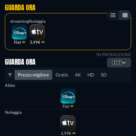
GUARDA ORA
streaming
Noleggia
Flat
3,99€
4K
4K
IN PROMOZIONE
GUARDA ORA
🇮🇹
Prezzo migliore
Gratis
4K
HD
SD
Abbo
Flat
4K
Noleggia
3,99€
4K