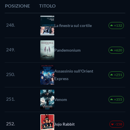
POSIZIONE
TITOLO
248.
La finestra sul cortile
+132
249.
Pandemonium
+620
Assassinio sull'Orient
250.
+251
Express
251.
Venom
+355
252.
Jojo Rabbit
-158