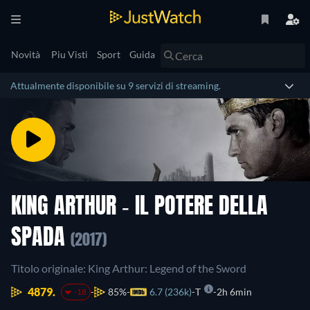
Novità
Piu Visti
Sport
Guida
Attualmente disponibile su 9 servizi di streaming.
KING ARTHUR - IL POTERE DELLA
SPADA
(2017)
Titolo originale: King Arthur: Legend of the Sword
4879.
85%
6.7 (236k)
T
2h 6min
-18