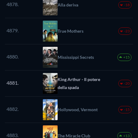
4878.
Alla deriva
-18
4879.
True Mothers
-23
4880.
Mississippi Secrets
+15
King Arthur - Il potere
4881.
-20
della spada
4882.
Hollywood, Vermont
-15
4883.
The Miracle Club
+13