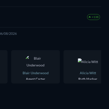
+138
 06/08/2026
Blair Underwood
Alicia Witt
Agent Carter
Ruth Harker