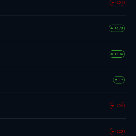
-254
+178
+134
+9
-154
-125