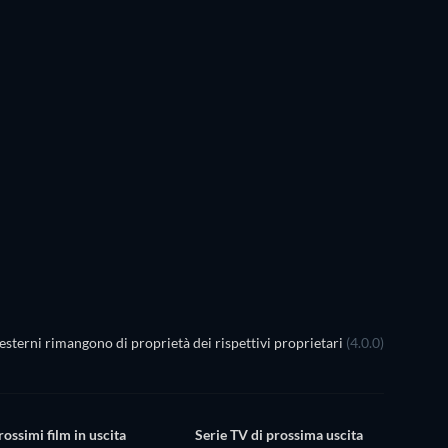
esterni rimangono di proprietà dei rispettivi proprietari
(4.0.0)
rossimi film in uscita
Serie TV di prossima uscita