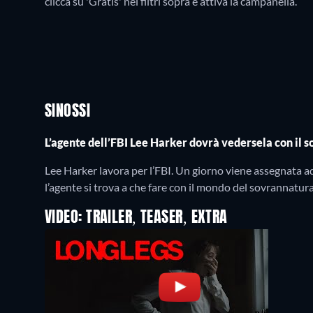
clicca su 'Gratis' nei filtri sopra e attiva la campanella.
SINOSSI
L’agente dell’FBI Lee Harker dovrà vedersela con il 
Lee Harker lavora per l’FBI. Un giorno viene assegnata ad 
l’agente si trova a che fare con il mondo del sovrannatural
VIDEO: TRAILER, TEASER, EXTRA