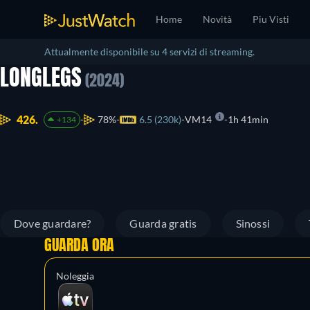
Home
Novità
Piu Visti
Attualmente disponibile su 4 servizi di streaming.
LONGLEGS
(2024)
426.
78%
6.5 (230k)
VM14
1h 41min
+134
Dove guardare?
Guarda gratis
Sinossi
GUARDA ORA
Noleggia