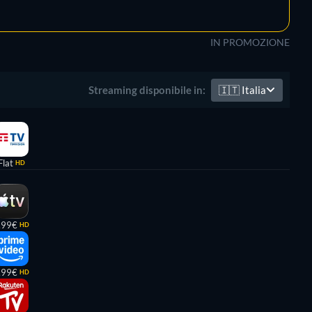
IN PROMOZIONE
🇮🇹
Italia
Streaming disponibile in:
Flat
HD
,99€
HD
,99€
HD