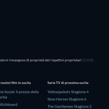
terni rimangono di proprietà dei rispettivi proprietari
(3.13.0)
rossimi film in uscita
Serie TV di prossima uscita
he Social: Il prezzo della
Yellowjackets Stagione 4
erità
Slow Horses Stagione 6
itchboard
The Gentlemen Stagione 2