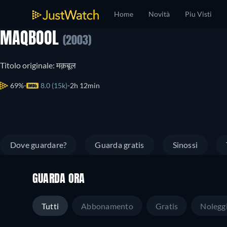
Home
Novità
Piu Visti
MAQBOOL
(2003)
Titolo originale: मक़बूल
69%
8.0 (15k)
2h 12min
Dove guardare?
Guarda gratis
Sinossi
GUARDA ORA
Tutti
Abbonamento
Gratis
Nolegg