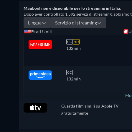
Maqbool non è disponibile per lo streaming in Italia.
Dopo aver controllato 1.592 servizi di streaming, abbiamo trov
Lingua
Servizio di streaming
Stati Uniti
U
CC
HD
132min
CC
132min
Mos
Guarda film simili su Apple TV
Regno Unito
gratuitamente