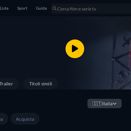
Liste
Sport
Guida
Trailer
Titoli simili
🇮🇹
Italia
ia
Acquista