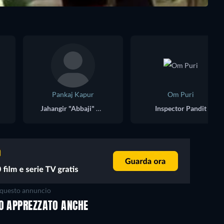
Pankaj Kapur
Om Puri
Jahangir "Abbaji" Khan
Inspector Pandit
questo annuncio
NO APPREZZATO ANCHE