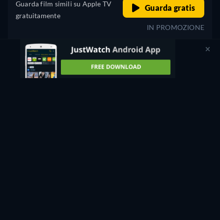
Guarda film simili su Apple TV
Guarda gratis
gratuitamente
IN PROMOZIONE
Non hai trovato quello che cercavi?
Scegli di ricevere una notifica quando il titolo diventa
disponibile su uno o più servizi.
Avvisami
Abbiamo verificato gli aggiornamenti su 99 servizi di streaming il giorno 7 agosto 2026
alle 10:11:35.
Qualcosa è andato storto? Faccelo sapere!
MAYBE SOMEDAY - GUARDA ONLINE: STREAMING,
ACQUISTO OR NOLEGGIO
Adesso puoi guardare "Maybe Someday" in streaming su
Filmzie gratuitamente con avvisi pubblicitari.
Puoi anche
guardare questo titolo gratuitamente su JustWatch TV.