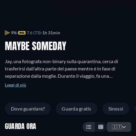
9%
7.6 (73)
1h 31min
MAYBE SOMEDAY
Jay, una fotografa non-binary sulla quarantina, cerca di
trasferirsi dall'altra parte del paese mentre è in fase di
separazione dalla moglie. Durante il viaggio, fa una
deviazione per stare con la sua migliore amica del liceo, di cui
Leggi di più
era segretamente innamorata, e fa amicizia con un comico
gay solitario che porta umorismo e leggerezza nella sua vita. I
ricordi del passato riaffiorano mentre Jay cerca la gioia e il
Dove guardare?
Guarda gratis
Sinossi
coraggio di cui ha bisogno per iniziare il prossimo capitolo
della sua vita.
GUARDA ORA
🇮🇹