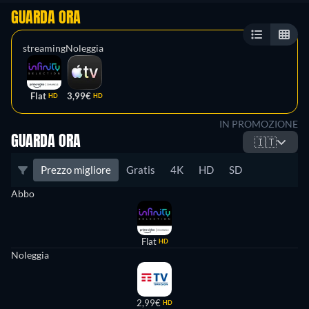
GUARDA ORA
streaming
Noleggia
Flat
3,99€
HD
HD
IN PROMOZIONE
GUARDA ORA
🇮🇹
Prezzo migliore
Gratis
4K
HD
SD
Abbo
Flat
HD
Noleggia
2,99€
HD