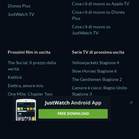
Cosa c'è di nuovo su Apple TV
Disney Plus
Cosa c'è di nuovo su Disney
JustWatch TV
Plus
Cosa c'è di nuovo su
JustWatch TV
Prossimi film in uscita
Serie TV di prossima uscita
The Social: Il prezzo della
Yellowjackets Stagione 4
verità
Slow Horses Stagione 6
Ketticè
The Gentlemen Stagione 2
Elettra, amore mio
L'amore è cieco: Regno Unito
One Mile: Chapter Two
Stagione 3
One Mile: Chapter One
Ricky Gervais Alley Cats
Stagione 1