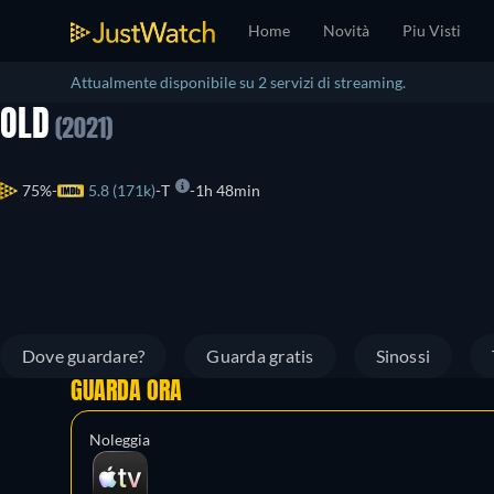
Home
Novità
Piu Visti
Attualmente disponibile su 2 servizi di streaming.
OLD
(2021)
75%
5.8 (171k)
T
1h 48min
Dove guardare?
Guarda gratis
Sinossi
GUARDA ORA
Noleggia