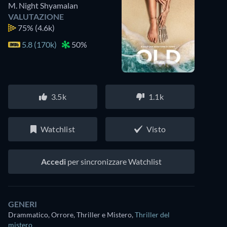
M. Night Shyamalan
VALUTAZIONE
75%
(4.6k)
5.8 (170k)
50%
3.5k
1.1k
Watchlist
Visto
Accedi
per sincronizzare Watchlist
GENERI
Drammatico, Orrore, Thriller e Mistero
,
Thriller del
mistero