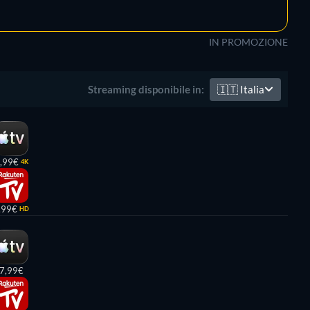
IN PROMOZIONE
🇮🇹
Italia
Streaming disponibile in:
,99€
4K
,99€
HD
7,99€