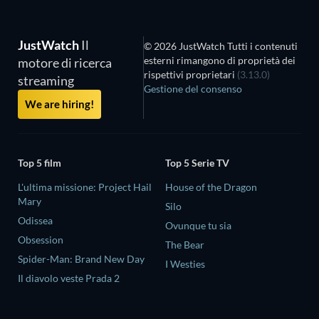
JustWatch
Il
© 2026 JustWatch Tutti i contenuti
esterni rimangono di proprietà dei
motore di ricerca
rispettivi proprietari
(3.13.0)
streaming
Gestione del consenso
We are hiring!
Top 5 film
Top 5 Serie TV
L'ultima missione: Project Hail
House of the Dragon
Mary
Silo
Odissea
Ovunque tu sia
Obsession
The Bear
Spider-Man: Brand New Day
I Westies
Il diavolo veste Prada 2