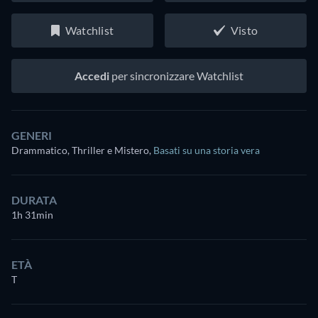
Watchlist
Visto
Accedi
per sincronizzare Watchlist
GENERI
Drammatico, Thriller e Mistero
,
Basati su una storia vera
DURATA
1h 31min
ETÀ
T