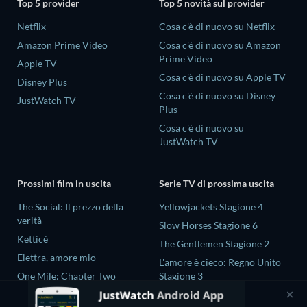
Top 5 provider
Top 5 novità sul provider
Netflix
Cosa c'è di nuovo su Netflix
Amazon Prime Video
Cosa c'è di nuovo su Amazon
Prime Video
Apple TV
Cosa c'è di nuovo su Apple TV
Disney Plus
Cosa c'è di nuovo su Disney
JustWatch TV
Plus
Cosa c'è di nuovo su
JustWatch TV
Prossimi film in uscita
Serie TV di prossima uscita
The Social: Il prezzo della
Yellowjackets Stagione 4
verità
Slow Horses Stagione 6
Ketticè
The Gentlemen Stagione 2
Elettra, amore mio
L'amore è cieco: Regno Unito
One Mile: Chapter Two
Stagione 3
One Mile: Chapter One
Ricky Gervais Alley Cats