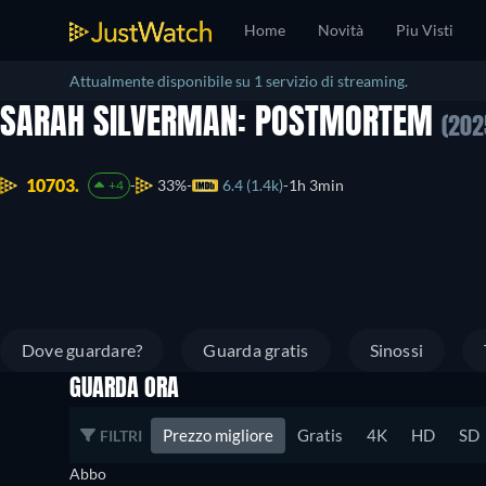
Home
Novità
Piu Visti
Attualmente disponibile su 1 servizio di streaming.
SARAH SILVERMAN: POSTMORTEM
(202
10703.
33%
6.4 (1.4k)
1h 3min
+4
Dove guardare?
Guarda gratis
Sinossi
GUARDA ORA
Prezzo migliore
Gratis
4K
HD
SD
FILTRI
Abbo