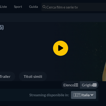
Liste
Sport
Guida
5)
Trailer
Titoli simili
Elenco
Griglia
🇮🇹
Italia
Streaming disponibile in: