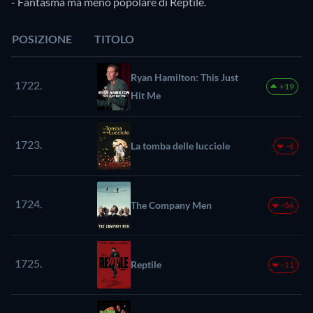
- Fantasma ma meno popolare di Reptile.
POSIZIONE
TITOLO
Ryan Hamilton: This Just
1722.
+19
Hit Me
1723.
La tomba delle lucciole
-6
1724.
The Company Men
-56
1725.
Reptile
-11