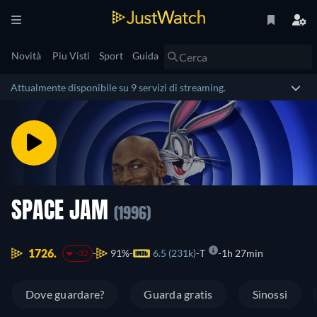
Novità
Piu Visti
Sport
Guida
Attualmente disponibile su 9 servizi di streaming.
SPACE JAM
(1996)
1726.
91%
6.5 (231k)
T
1h 27min
-32
Dove guardare?
Guarda gratis
Sinossi