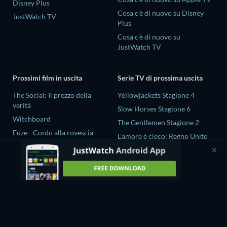
Disney Plus
Cosa c'è di nuovo su Disney
JustWatch TV
Plus
Cosa c'è di nuovo su
JustWatch TV
Prossimi film in uscita
Serie TV di prossima uscita
The Social: Il prezzo della
Yellowjackets Stagione 4
verità
Slow Horses Stagione 6
Witchboard
The Gentlemen Stagione 2
Fuze - Conto alla rovescia
L'amore è cieco: Regno Unito
Ketticè
Stagione 3
Borgo
Tip Toe Stagione 1