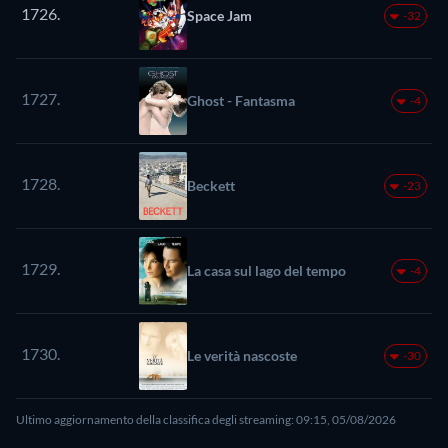
1726.
Space Jam
-32
1727.
Ghost - Fantasma
-4
1728.
Beckett
-23
1729.
La casa sul lago del tempo
-4
1730.
Le verità nascoste
-30
Ultimo aggiornamento della classifica degli streaming: 09:15, 05/08/2026