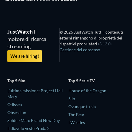
JustWatch
Il
© 2026 JustWatch Tutti i contenuti
esterni rimangono di proprietà dei
motore di ricerca
rispettivi proprietari
(3.13.0)
streaming
Gestione del consenso
We are hiring!
Top 5 film
Top 5 Serie TV
L'ultima missione: Project Hail
House of the Dragon
Mary
Silo
Odissea
Ovunque tu sia
Obsession
The Bear
Spider-Man: Brand New Day
I Westies
Il diavolo veste Prada 2