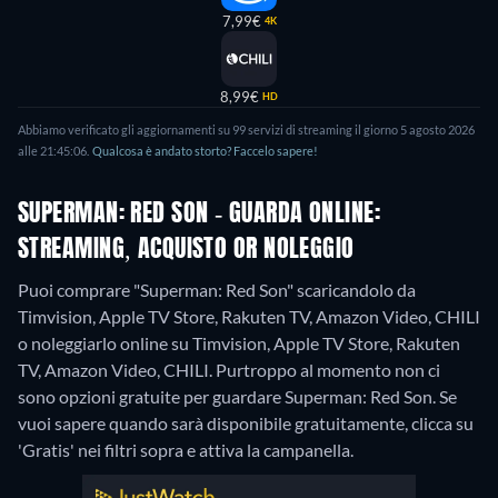
7,99€
4K
8,99€
HD
Abbiamo verificato gli aggiornamenti su 99 servizi di streaming il giorno 5 agosto 2026
alle 21:45:06.
Qualcosa è andato storto? Faccelo sapere!
SUPERMAN: RED SON - GUARDA ONLINE:
STREAMING, ACQUISTO OR NOLEGGIO
Puoi comprare "Superman: Red Son" scaricandolo da
Timvision, Apple TV Store, Rakuten TV, Amazon Video, CHILI
o noleggiarlo online su Timvision, Apple TV Store, Rakuten
TV, Amazon Video, CHILI.
Purtroppo al momento non ci
sono opzioni gratuite per guardare Superman: Red Son. Se
vuoi sapere quando sarà disponibile gratuitamente, clicca su
'Gratis' nei filtri sopra e attiva la campanella.