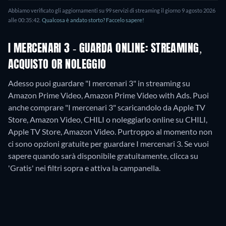
Abbiamo verificato gli aggiornamenti su
99
servizi di streaming il giorno
9 agosto 2026
alle
00:35:42
.
Qualcosa è andato storto? Faccelo sapere!
I MERCENARI 3 - GUARDA ONLINE: STREAMING,
ACQUISTO OR NOLEGGIO
Adesso puoi guardare "I mercenari 3" in streaming su
Amazon Prime Video, Amazon Prime Video with Ads. Puoi
anche comprare "I mercenari 3" scaricandolo da Apple TV
Store, Amazon Video, CHILI o noleggiarlo online su CHILI,
Apple TV Store, Amazon Video.
Purtroppo al momento non
ci sono opzioni gratuite per guardare I mercenari 3. Se vuoi
sapere quando sarà disponibile gratuitamente, clicca su
'Gratis' nei filtri sopra e attiva la campanella.