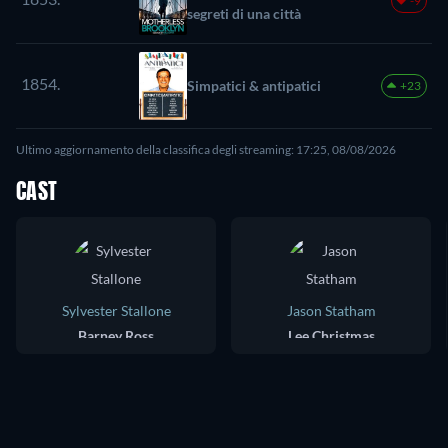
-9
segreti di una città
1854.
Simpatici & antipatici
+23
Ultimo aggiornamento della classifica degli streaming: 17:25, 08/08/2026
CAST
Sylvester Stallone
Jason Statham
Barney Ross
Lee Christmas