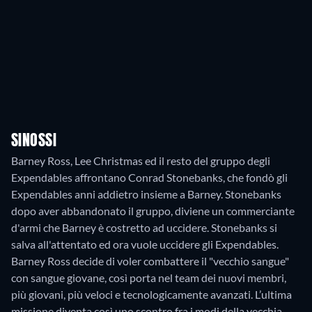
SINOSSI
Barney Ross, Lee Christmas ed il resto del gruppo degli
Expendables affrontano Conrad Stonebanks, che fondò gli
Expendables anni addietro insieme a Barney. Stonebanks
dopo aver abbandonato il gruppo, diviene un commerciante
d'armi che Barney è costretto ad uccidere. Stonebanks si
salva all'attentato ed ora vuole uccidere gli Expendables.
Barney Ross decide di voler combattere il "vecchio sangue"
con sangue giovane, così porta nel team dei nuovi membri,
più giovani, più veloci e tecnologicamente avanzati. L’ultima
missione diventa così uno scontro fra i modi della vecchia