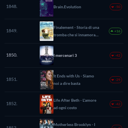
1848.
Brain.Evolution
-50
Finalement - Storia di una
1849.
+16
tromba che si innamora
di un pianoforte
1850.
I mercenari 3
-42
It Ends with Us - Siamo
1851.
-29
noi a dire basta
Life After Beth - L'amore
1852.
-42
ad ogni costo
Motherless Brooklyn - I
1853.