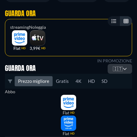
GUARDA ORA
streaming
Noleggia
Flat
3,99€
HD
HD
IN PROMOZIONE
GUARDA ORA
🇮🇹
Prezzo migliore
Gratis
4K
HD
SD
Abbo
Flat
HD
Flat
HD