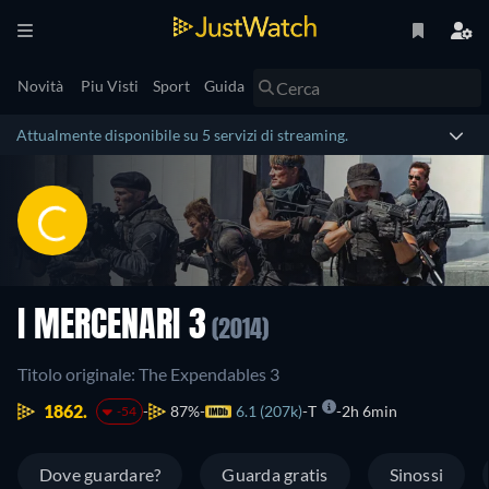
Novità
Piu Visti
Sport
Guida
Attualmente disponibile su 5 servizi di streaming.
I MERCENARI 3
(2014)
Titolo originale: The Expendables 3
1862.
87%
6.1 (207k)
T
2h 6min
-54
Dove guardare?
Guarda gratis
Sinossi