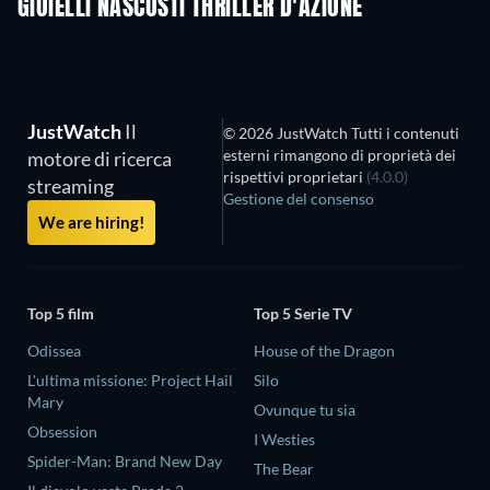
GIOIELLI NASCOSTI THRILLER D'AZIONE
JustWatch
Il
© 2026 JustWatch Tutti i contenuti
esterni rimangono di proprietà dei
motore di ricerca
rispettivi proprietari
(4.0.0)
streaming
Gestione del consenso
We are hiring!
Top 5 film
Top 5 Serie TV
Odissea
House of the Dragon
L'ultima missione: Project Hail
Silo
Mary
Ovunque tu sia
Obsession
I Westies
Spider-Man: Brand New Day
The Bear