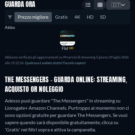
GUARDA ORA
🇮🇹
Prezzo migliore
Gratis
4K
HD
SD
Abbo
Flat
HD
Abbiamo verificato gli aggiornamenti su 99 servizi di streaming il giorno 29 luglio 2026
alle 19:22:56.
Qualcosa è andato storto? Faccelo sapere!
THE MESSENGERS - GUARDA ONLINE: STREAMING,
ACQUISTO OR NOLEGGIO
Adesso puoi guardare "The Messengers" in streaming su
Lionsgate+ Amazon Channels.
Purtroppo al momento non ci
sono opzioni gratuite per guardare The Messengers. Se vuoi
sapere quando sarà disponibile gratuitamente, clicca su
'Gratis' nei filtri sopra e attiva la campanella.