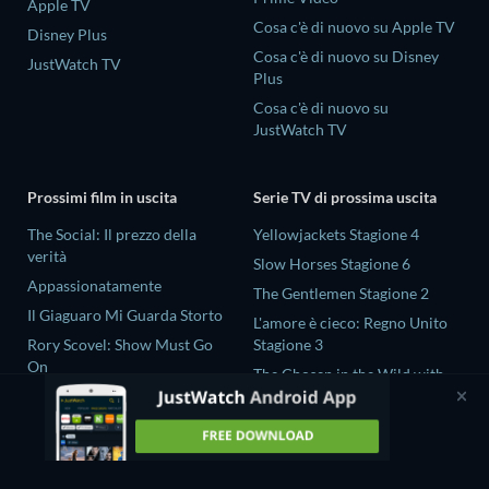
Apple TV
Cosa c'è di nuovo su Apple TV
Disney Plus
Cosa c'è di nuovo su Disney
JustWatch TV
Plus
Cosa c'è di nuovo su
JustWatch TV
Prossimi film in uscita
Serie TV di prossima uscita
The Social: Il prezzo della
Yellowjackets Stagione 4
verità
Slow Horses Stagione 6
Appassionatamente
The Gentlemen Stagione 2
Il Giaguaro Mi Guarda Storto
L'amore è cieco: Regno Unito
Rory Scovel: Show Must Go
Stagione 3
On
The Chosen in the Wild with
Nando tra due mondi - Un film
Bear Grylls Stagione 1
di Sintonia