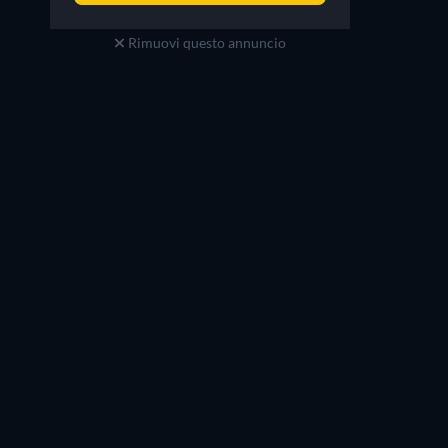
Rimuovi questo annuncio
Gabriel Almirón
Axel Kuschevatzky
Malparitti II (voice)
Intendente (voice)