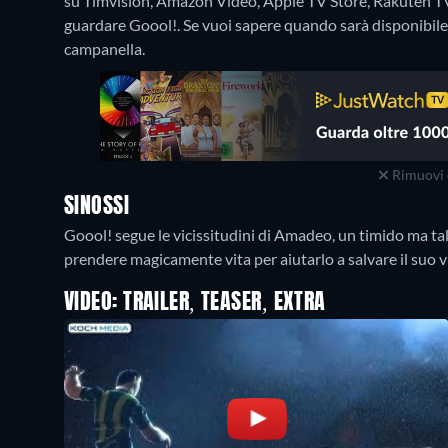
su Timvision, Amazon Video, Apple TV Store, Rakuten T
guardare Goool!. Se vuoi sapere quando sarà disponibile gr
campanella.
Rimuovi 
SINOSSI
Goool! segue le vicissitudini di Amadeo, un timido ma tal
prendere magicamente vita per aiutarlo a salvare il suo vi
VIDEO: TRAILER, TEASER, EXTRA