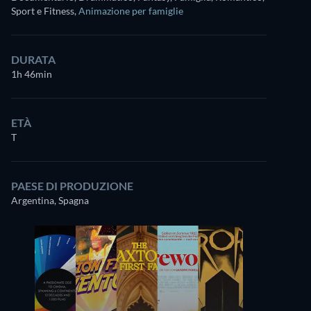
Sport e Fitness
,
Animazione per famiglie
DURATA
1h 46min
ETÀ
T
PAESE DI PRODUZIONE
Argentina, Spagna