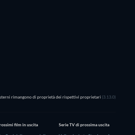
LEGO Dis
Magic
TV
TV
terni rimangono di proprietà dei rispettivi proprietari
(3.13.0)
rossimi film in uscita
Serie TV di prossima uscita