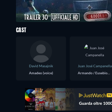
CAST
David Masajnik
Juan José Campanella
Amadeo (voice)
Armando / Eusebio / Lechuga / Clark (voice)