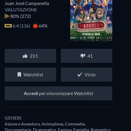
Juan José Campanella
VALUTAZIONE
80%
(272)
6.4 (11k)
64%
231
41
Watchlist
Visto
Accedi
per sincronizzare Watchlist
GENERI
Azione e Avventura, Animazione, Commedia,
Documentario, Drammatico, Fantasy, Famiglia, Romantico,