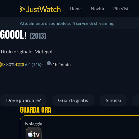
Home
Novità
Piu Visti
Attualmente disponibile su 4 servizi di streaming.
GOOOL!
(2013)
Titolo originale: Metegol
80%
6.4 (11k)
T
1h 46min
Dove guardare?
Guarda gratis
Sinossi
GUARDA ORA
Noleggia