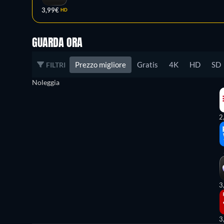
3,99€
HD
GUARDA ORA
Prezzo migliore
Gratis
4K
HD
SD
FILTRI
Noleggia
2
3
3