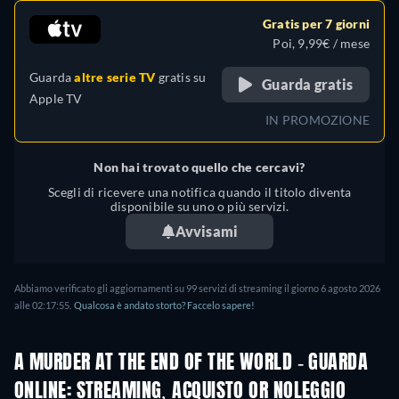
Spagnolo (America Latina),
Gratis per 7 giorni
Francese, Portoghese
Poi, 9,99€ / mese
(Brasile)
Guarda
altre serie TV
gratis su
Guarda gratis
Apple TV
IN PROMOZIONE
Non hai trovato quello che cercavi?
Scegli di ricevere una notifica quando il titolo diventa
disponibile su uno o più servizi.
Avvisami
Abbiamo verificato gli aggiornamenti su 99 servizi di streaming il giorno 6 agosto 2026
alle 02:17:55.
Qualcosa è andato storto? Faccelo sapere!
A MURDER AT THE END OF THE WORLD - GUARDA
ONLINE: STREAMING, ACQUISTO OR NOLEGGIO