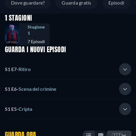
Dove guardare?
Guarda gratis
Episodi
1 STAGIONI
Stagione
1
7 Episodi
GUARDA I NUOVI EPISODI
S1 E7
-
Ritiro
S1 E6
-
Scena del crimine
S1 E5
-
Cripta
GUARDA ORA
🇮🇹