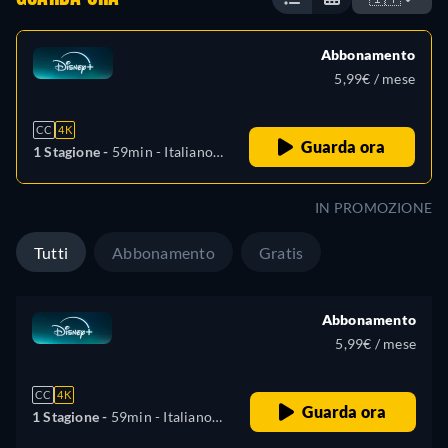
Abbonamento
5,99€ / mese
CC
4K
Guarda ora
1 Stagione -
59min
- Italiano,
Tedesco, Inglese, Spagnolo,
Spagnolo (America Latina),
IN PROMOZIONE
Francese, Portoghese
(Brasile)
Tutti
Abbonamento
Gratis
Abbonamento
5,99€ / mese
CC
4K
Guarda ora
1 Stagione -
59min
- Italiano,
Tedesco, Inglese, Spagnolo,