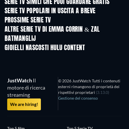
SERIE TV SIMILI CHE PUOI GUARDARE GRATIS
TV
TV
SERIE TV POPOLARI IN USCITA A BREVE
TV
TV
PROSSIME SERIE TV
Stagione 6
Stagione 2
Stagio
ALTRE SERIE TV DI EMMA CORRIN & ZAL
BATMANGLIJ
TV
TV
GIOIELLI NASCOSTI HULU CONTENT
TV
Out of order - F
servizio
JustWatch
Il
© 2026 JustWatch Tutti i contenuti
esterni rimangono di proprietà dei
motore di ricerca
rispettivi proprietari
(3.13.0)
streaming
Gestione del consenso
We are hiring!
Top 5 film
Top 5 Serie TV