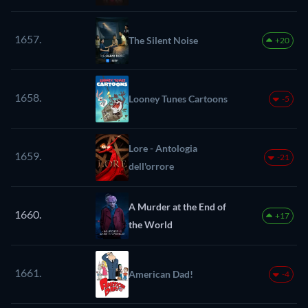
1657.
The Silent Noise
+20
1658.
Looney Tunes Cartoons
-5
Lore - Antologia
1659.
-21
dell'orrore
A Murder at the End of
1660.
+17
the World
1661.
American Dad!
-4