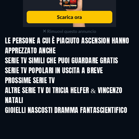
Rimuovi questo annuncio
LE PERSONE A CUI È PIACIUTO ASCENSION HANNO
APPREZZATO ANCHE
TV
TV
SERIE TV SIMILI CHE PUOI GUARDARE GRATIS
TV
TV
SERIE TV POPOLARI IN USCITA A BREVE
TV
TV
PROSSIME SERIE TV
Stagione 4
Stagione 6
Stagio
ALTRE SERIE TV DI TRICIA HELFER & VINCENZO
NATALI
TV
TV
GIOIELLI NASCOSTI DRAMMA FANTASCIENTIFICO