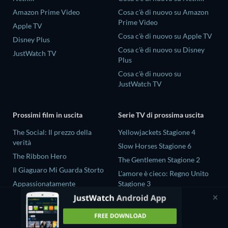
Amazon Prime Video
Cosa c'è di nuovo su Amazon
Prime Video
Apple TV
Cosa c'è di nuovo su Apple TV
Disney Plus
Cosa c'è di nuovo su Disney
JustWatch TV
Plus
Cosa c'è di nuovo su
JustWatch TV
Prossimi film in uscita
Serie TV di prossima uscita
The Social: Il prezzo della
Yellowjackets Stagione 4
verità
Slow Horses Stagione 6
The Ribbon Hero
The Gentlemen Stagione 2
Il Giaguaro Mi Guarda Storto
L'amore è cieco: Regno Unito
Appassionatamente
Stagione 3
Rory Scovel: Show Must Go
Gold Spoon Stagione 2
On