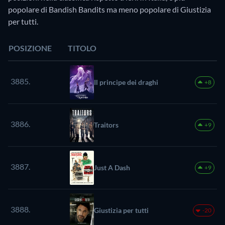
popolare di Bandish Bandits ma meno popolare di Giustizia
per tutti.
POSIZIONE
TITOLO
3885.
Il principe dei draghi
+8
3886.
Traitors
+9
3887.
Just A Dash
+9
3888.
Giustizia per tutti
-20