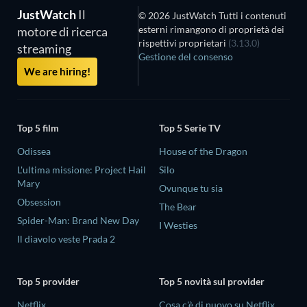
JustWatch
Il
© 2026 JustWatch Tutti i contenuti
esterni rimangono di proprietà dei
motore di ricerca
rispettivi proprietari
(3.13.0)
streaming
Gestione del consenso
We are hiring!
Top 5 film
Top 5 Serie TV
Odissea
House of the Dragon
L'ultima missione: Project Hail
Silo
Mary
Ovunque tu sia
Obsession
The Bear
Spider-Man: Brand New Day
I Westies
Il diavolo veste Prada 2
Top 5 provider
Top 5 novità sul provider
Netflix
Cosa c'è di nuovo su Netflix