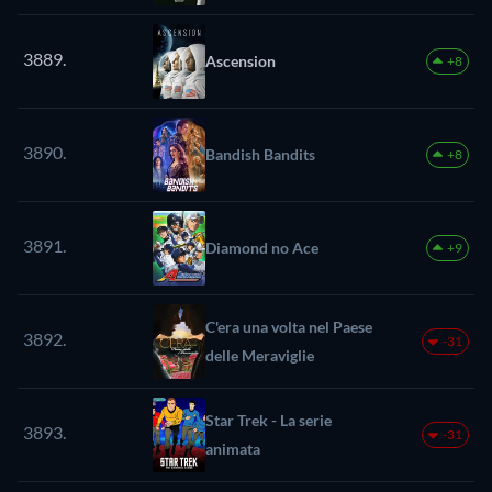
3889.
Ascension
+8
3890.
Bandish Bandits
+8
3891.
Diamond no Ace
+9
C'era una volta nel Paese
3892.
-31
delle Meraviglie
Star Trek - La serie
3893.
-31
animata