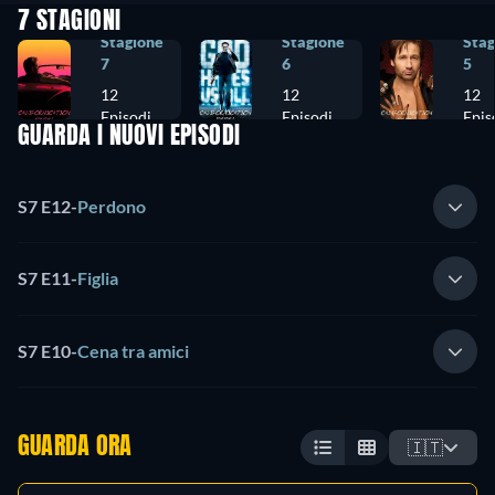
7 STAGIONI
Stagione
Stagione
Stag
7
6
5
12
12
12
Episodi
Episodi
Epis
GUARDA I NUOVI EPISODI
S7 E12
-
Perdono
S7 E11
-
Figlia
S7 E10
-
Cena tra amici
GUARDA ORA
🇮🇹