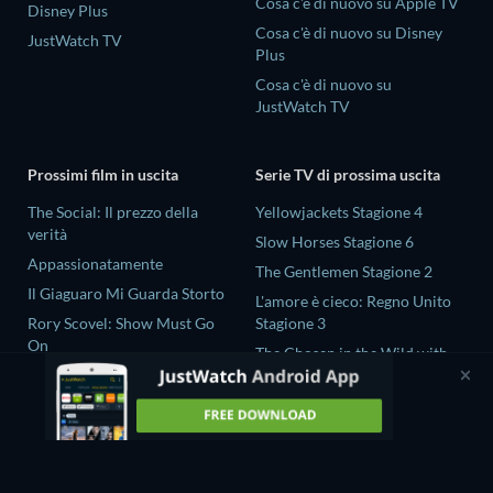
Cosa c'è di nuovo su Apple TV
Disney Plus
Cosa c'è di nuovo su Disney
JustWatch TV
Plus
Cosa c'è di nuovo su
JustWatch TV
Prossimi film in uscita
Serie TV di prossima uscita
The Social: Il prezzo della
Yellowjackets Stagione 4
verità
Slow Horses Stagione 6
Appassionatamente
The Gentlemen Stagione 2
Il Giaguaro Mi Guarda Storto
L'amore è cieco: Regno Unito
Rory Scovel: Show Must Go
Stagione 3
On
The Chosen in the Wild with
Nando tra due mondi - Un film
Bear Grylls Stagione 1
di Sintonia