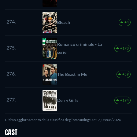
274.
Bleach
+4
Romanzo criminale - La
275.
+178
serie
276.
The Beast in Me
+59
277.
Derry Girls
+194
Ultimo aggiornamento della classifica degli streaming: 09:17, 08/08/2026
CAST