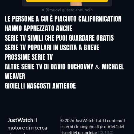
Rimuovi questo annuncio
LE PERSONE A CUI È PIACIUTO CALIFORNICATION
HANNO APPREZZATO ANCHE
TV
TV
SERIE TV SIMILI CHE PUOI GUARDARE GRATIS
TV
TV
SERIE TV POPOLARI IN USCITA A BREVE
TV
TV
PROSSIME SERIE TV
Stagione 6
Stagione 2
Stagio
ALTRE SERIE TV DI DAVID DUCHOVNY & MICHAEL
WEAVER
TV
TV
GIOIELLI NASCOSTI ANTIEROE
TV
JustWatch
Il
© 2026 JustWatch Tutti i contenuti
esterni rimangono di proprietà dei
motore di ricerca
rispettivi proprietari
(3.13.0)