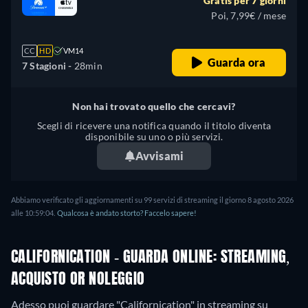
Gratis per 7 giorni
Poi, 7,99€ / mese
CC
HD
VM14
Guarda ora
7 Stagioni -
28min
Non hai trovato quello che cercavi?
Scegli di ricevere una notifica quando il titolo diventa
disponibile su uno o più servizi.
Avvisami
Abbiamo verificato gli aggiornamenti su 99 servizi di streaming il giorno 8 agosto 2026
alle 10:59:04.
Qualcosa è andato storto? Faccelo sapere!
CALIFORNICATION - GUARDA ONLINE: STREAMING,
ACQUISTO OR NOLEGGIO
Adesso puoi guardare "Californication" in streaming su