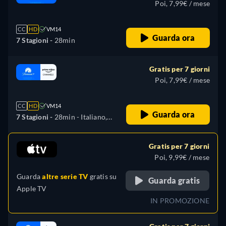
Poi, 7,99€ / mese
CC
HD
VM14
Guarda ora
7 Stagioni -
28min
Gratis per 7 giorni
Poi, 7,99€ / mese
CC
HD
VM14
Guarda ora
7 Stagioni -
28min
- Italiano,
Tedesco, Inglese, Spagnolo,
Francese, Portoghese
Gratis per 7 giorni
Poi, 9,99€ / mese
Guarda
altre serie TV
gratis su
Guarda gratis
Apple TV
IN PROMOZIONE