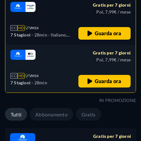
Gratis per 7 giorni
Poi, 7,99€ / mese
CC
HD
VM14
Guarda ora
7 Stagioni -
28min
- Italiano,
Tedesco, Inglese, Spagnolo,
Francese, Portoghese
Gratis per 7 giorni
Poi, 7,99€ / mese
CC
HD
VM14
Guarda ora
7 Stagioni -
28min
IN PROMOZIONE
Tutti
Abbonamento
Gratis
Gratis per 7 giorni