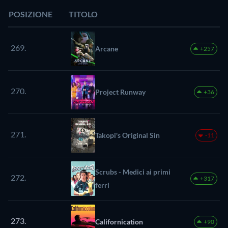
POSIZIONE
TITOLO
269.
Arcane
+257
270.
Project Runway
+36
271.
Takopi's Original Sin
-11
Scrubs - Medici ai primi
272.
+317
ferri
273.
Californication
+90