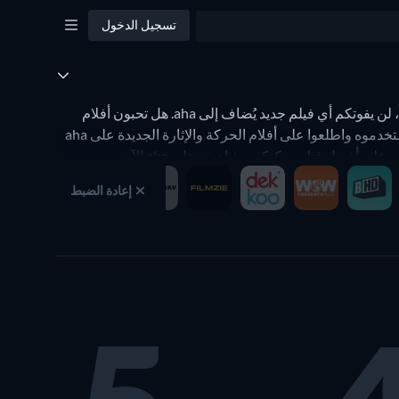
تسجيل الدخول
صفحة الأعمال الجديدة تعرض لكم جميع الأفلام الجديدة على aha. من خلال قائمة تسرد الأفلام الجديدة حسب التاريخ ويتم تحديثها يومياً، لن يفوتكم أي فيلم جديد يُضاف إلى aha. هل تحبون أفلام
الرعب؟ استخدموا فلاتر النوع لمعرفة أي من أفلام الرعب الجديدة متاحة على aha. هل تفضلون أفلام الحركة؟ لدينا فلتر لذلك أيضاً! استخدموه واطلعوا على أفلام الحركة والإثارة الجديدة على aha
ى أفضل فيلم يمكنكم مشاهدته على aha الآن.
إعادة الضبط
 يمكنكم رؤية المحتوى الكامل مرة أخرى. يقوم فلتر شريط المشاهدة على JustWatch بالحفظ التلقائي لإعداداتكم الشخصية للفلاتر على صفحة الأعمال الجديدة