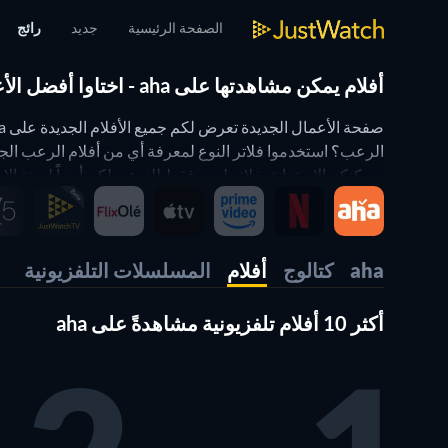
الصفحة الرئيسية
جديد
رائج
أفلام يمكن مشاهدتها على aha - اختاوا أفضل الأعمال مع JustWatch
ويمكنكم الاستعانة بفلاتر ليس فقط للنوع، ولكن أيضاً لسنة الإصد
فلتر شريط المشاهدة يعمل على صفحة الأعمال الجديدة
aha
كتالوج
أفلام
المسلسلات التلفزيونية
تهانينا. أنتم الآن تستخدمون عدة فلاتر في الوقت ذاته. أي مثل
أكثر 10 أفلام تلفزيونية مشاهدةً على aha
(التي تطالعونها الآن). كما يعمل أيضاً على صفحة المحتوى الرا
وبهذه الطريقة يمكنكم تعديل JustWatch حسبما يلبي احتياجاتكم. أي مثلاً، يمكنكم إظهار محتوى ما تفضلونه من مقدمي الخدمة أو سنوات الإصدار أو الأنواع.