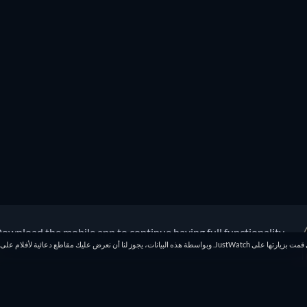
ownload the mobile app to continue having full functionality!
بموجب قانون الاتحاد الأوروبي الجديد لحماية البيانات، نعلمك بأننا نقوم بحفظ الصفحات التي قمت بزيارتها على JustWatch. وبواسطة هذه البيانات، يجوز لنا أن نعر