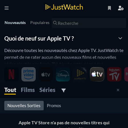
Nouveautés
Populaires
Quoi de neuf sur Apple TV ?
Découvre toutes les nouveautés chez Apple TV. JustWatch te
permet de ne rater aucun des nouveaux films et nouvelles
séries ajoutés sur Apple TV. Ajoute cette page à tes
bookmarks et reste informé des nouveautés chez Apple TV.
Apple TV ajoute et retire constamment des films et de séries
à son catalogue. Tu as l'impression d'avoir tout vu sur Apple
Tout
Films
Séries
TV ? Alors JustWatch Nouveautés est fait pour toi ! Grâce à
JustWatch Nouveautés, ne rate aucune nouveauté chez
Nouvelles Sorties
Promos
Apple TV, que ce soit la série du moment ou ton film préféré.
Apple TV Store n'a pas de nouvelles titres qui