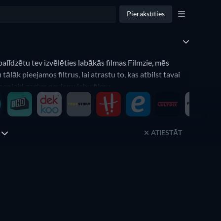
Pierakstīties
palīdzētu tev izvēlēties labākās filmas Filmzie, mēs
lāk pieejamos filtrus, lai atrastu to, kas atbilst tavai
ie neplaid garām nevienu labu filmu.
ATIESTĀT
s