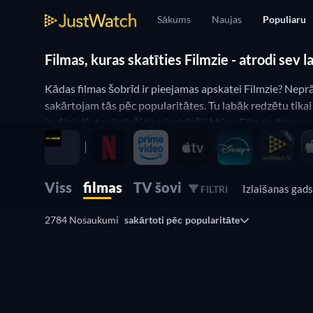
Sākums
Naujas
Populiaru
Filmas, kuras skatīties Filmzie - atrodi sev
Kādas filmas šobrīd ir pieejamas apskatei Filmzie? Neprāt
sakārtojam tās pēc popularitātes. Tu labāk redzētu tikai š
izvēlei. Jā, tas ir tieši tik vienkārši! Mūsu Filmzie filmu
Viss
filmas
TV šovi
Izlaišanas gad
FILTRI
2784 Nosaukumi
sakārtoti pēc
popularitāte