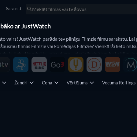
Saraksti
 labāko ar JustWatch
o vairs! JustWatch parāda tev pilnīgu Filmzie filmu sarakstu. Lai 
ausmu filmas Filmzie vai komēdijas Filmzie? Vienkārši lieto mūsu tā
 saraksts tiek atjaunināts katru dienu, lai pārliecinātos, ka tu Filmz
s
Žandri
Cena
Vērtējums
Vecuma Reiting