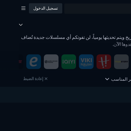
تسجيل الدخول
ة تسرد المسلسلات الجديدة حسب التاريخ ويتم تحديثها يومياً، لن تفوتكم أي مسلسلات جديدة تُضاف
إعادة الضبط
ر المناسب
 يمكنكم رؤية المحتوى الكامل مرة أخرى. يقوم فلتر شريط المشاهدة على JustWatch بالحفظ التلقائي لإعداداتكم الشخصية للفلاتر على صفحة الأعمال الجديدة