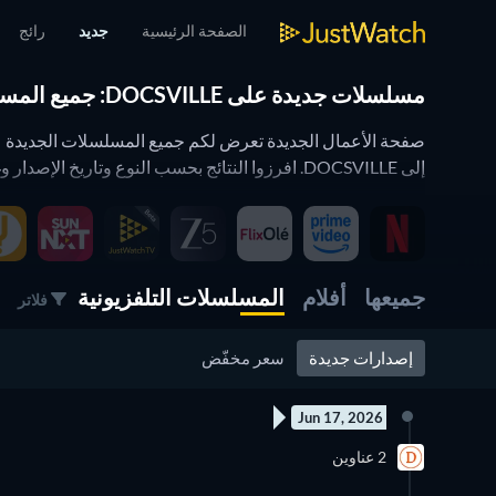
الصفحة الرئيسية
جديد
رائج
مسلسلات جديدة على DOCSVILLE: جميع المسلسلات والمواسم والحلقات
إلى DOCSVILLE. افرزوا النتائج بحسب النوع وتاريخ الإصدار وغير ذلك للعثور على أفضل المسلسلات الجديدة على DOCSVILLE لتشاهدوها الآن.
فلتر شريط المشاهدة يعمل على صفحة الأعمال الجديدة
جميعها
أفلام
المسلسلات التلفزيونية
فلاتر
تهانينا. أنتم الآن تستخدمون عدة فلاتر في الوقت ذاته. أي مثل
إصدارات جديدة
سعر مخفّض
(التي تطالعونها الآن). كما يعمل أيضاً على صفحة المحتوى الرا
وبهذه الطريقة يمكنكم تعديل JustWatch حسبما يلبي احتياجاتكم. أي مثلاً، يمكنكم إظهار محتوى ما تفضلونه من مقدمي الخدمة أو سنوات الإصدار أو الأنواع.
Jun 17, 2026
6 حلقات
2 عناوين
موسم 1