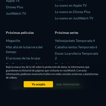
Apple TV
Lo nuevo en Apple TV
Disney Plus
Lo nuevo en Disney Plus
JustWatch TV
Lo nuevo en JustWatch TV
Próximas películas
Próximas series
Megaville
Yellowjackets Temporada 4
Más allá de la barrera del
Caballos lentos Temporada 6
tiempo
Dune: La profecía Temporada
El proceso de las brujas
2
The Trace We Leave Behind
The Gentlemen: La serie
Bajo la nueva ley de la UE sobre la protección de datos, te informamos que
Temporada 2
guardamos tu historial de páginas que visitaste en JustWatch. Con esta
El ex-preso de Corea
información, podemos mostrarte trailers en redes sociales externas y plataformas
El amor es ciego: Reino Unido
de videos.
Temporada 3
Yo acepto
más información