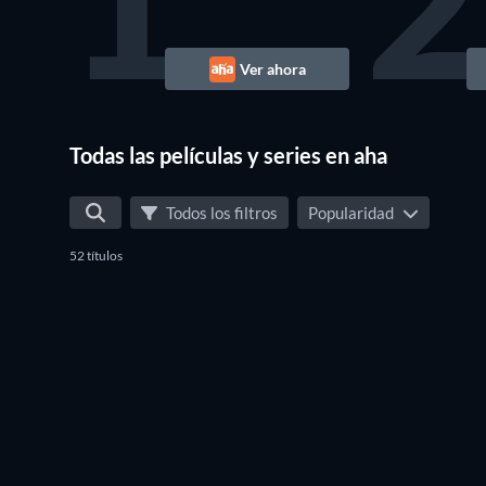
1
2
Ver ahora
Todas las películas y series en aha
Todos los filtros
Popularidad
52 títulos
TV
3 Roses
TV
TV
TV
TV