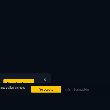
ty!
Download now
arte trailers en redes
Yo acepto
más información