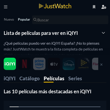
Nuevo
Popular
Lista de películas para ver en iQIYI
¿Qué películas puedo ver en iQIYI España? ¡No lo pienses
más! JustWatch te muestra la lista completa de películas en
iQIYI que puedes ver en línea en este momento.
Organizamos esta lista de películas de iQIYI por popularidad
para ayudarte a elegir las mejores películas para ver.
¿Prefieres ver en iQIYI películas de horror o de comedia?
iQIYI
Catálogo
Películas
Series
Simplemente usa nuestros filtros a continuación para
encontrar películas o series en base a tus preferencias. ¡Sí, es
así de simple!.
Las 10 películas más destacadas en iQIYI