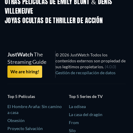
OTRAS PELÍCULAS DE EMILY BLUNT & DENIS
VILLENEUVE
JOYAS OCULTAS DE THRILLER DE ACCIÓN
TV
JustWatch
The
© 2026 JustWatch Todos los
contenidos externos son propiedad de
Streaming Guide
sus legítimos propietarios.
(4.0.0)
We are hiring!
Gestión de recopilación de datos
Top 5 Películas
Top 5 Series de TV
El Hombre Araña: Sin camino
La odisea
a casa
La casa del dragón
Obsesión
From
Proyecto Salvación
Silo