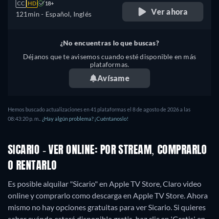
CC
HD
18+
Ver ahora
121min
- Español, Inglés
¿No encuentras lo que buscas?
Déjanos que te avisemos cuando esté disponible en más
plataformas.
Avísame
Hemos buscado actualizaciones en
41
plataformas el
8 de agosto de 2026
a las
08:43:20 p. m.
.
¿Hay algún problema? ¡Cuéntanoslo!
SICARIO - VER ONLINE: POR STREAM, COMPRARLO
O RENTARLO
Es posible alquilar "Sicario" en Apple TV Store, Claro video
online y comprarlo como descarga en Apple TV Store.
Ahora
mismo no hay opciones gratuitas para ver Sicario. Si quieres
saber cuándo estará disponible gratis, haz clic en 'Gratis' en