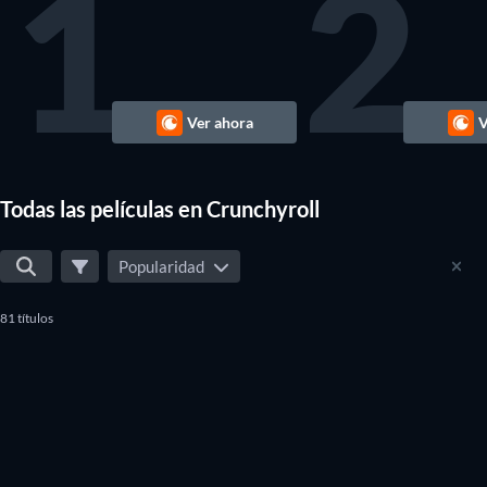
1
2
Ver ahora
V
Todas las películas en Crunchyroll
Popularidad
81 títulos