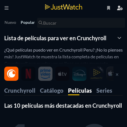
Nuevo
Popular
Lista de películas para ver en Crunchyroll
¿Qué películas puedo ver en Crunchyroll Peru? ¡No lo pienses
más! JustWatch te muestra la lista completa de películas en
Crunchyroll que puedes ver en línea en este momento.
Organizamos esta lista de películas de Crunchyroll por
popularidad para ayudarte a elegir las mejores películas para
ver. ¿Prefieres ver en Crunchyroll películas de horror o de
Crunchyroll
Catálogo
Películas
Series
comedia? Simplemente usa nuestros filtros a continuación
para encontrar películas o series en base a tus preferencias.
¡Sí, es así de simple!.
Las 10 películas más destacadas en Crunchyroll