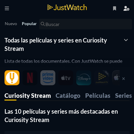
Nuevo
Popular
Todas las películas y series en Curiosity
Stream
Lista de todas los documentales. Con JustWatch se puede
ver lo que está actualmente disponible para el streaming en
Curiosity Stream. Podrás filtrar la lista combinando
diferentes atributos. JustWatch es un motor de búsqueda de
streaming que te permite buscar y navegar a través de todos
Curiosity Stream
Catálogo
Películas
Series
los diferentes proveedores. Puedes averiguar dónde ver
películas y filtrar la lista combinando diferentes atributos.
Las 10 películas y series más destacadas en
Curiosity Stream