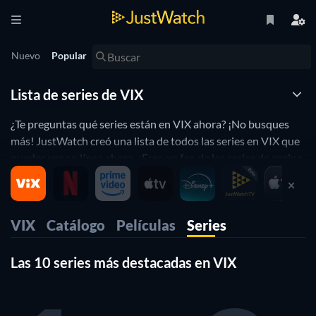
Nuevo
Popular
Lista de series de VIX
¿Te preguntas qué series están en VIX ahora? ¡No busques
más! JustWatch creó una lista de todos las series en VIX que
puedes ver en línea ahora. ¿Eres un fan de las series de cocina,
te encantan las VIX series de Marvel, o te gusta disfrutar de
alguna serie de comedia en VIX ? A continuación, usa
nuestros filtros para encontrar series de VIX basado en tus
VIX
Catálogo
Películas
Series
preferencias. ¡Sí, es así de simple!.
Las 10 series más destacadas en VIX