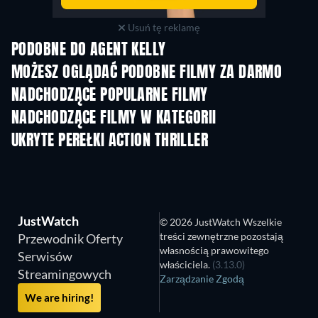
Usuń tę reklamę
PODOBNE DO AGENT KELLY
MOŻESZ OGLĄDAĆ PODOBNE FILMY ZA DARMO
NADCHODZĄCE POPULARNE FILMY
NADCHODZĄCE FILMY W KATEGORII
UKRYTE PEREŁKI ACTION THRILLER
JustWatch
© 2026 JustWatch Wszelkie
treści zewnętrzne pozostają
Przewodnik Oferty
własnością prawowitego
Serwisów
właściciela.
(3.13.0)
Streamingowych
Zarządzanie Zgodą
We are hiring!