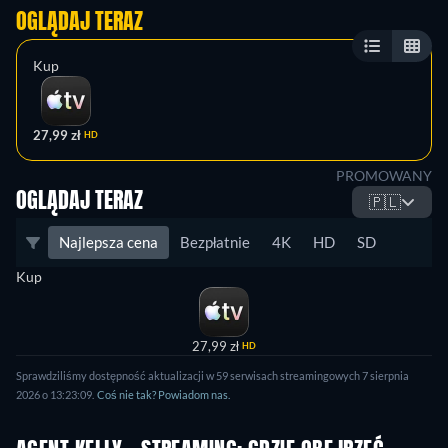
OGLĄDAJ TERAZ
Kup
27,99 zł
HD
PROMOWANY
OGLĄDAJ TERAZ
🇵🇱
Najlepsza cena
Bezpłatnie
4K
HD
SD
Kup
27,99 zł
HD
Sprawdziliśmy dostępność aktualizacji w 59 serwisach streamingowych 7 sierpnia
2026 o 13:23:09.
Coś nie tak? Powiadom nas.