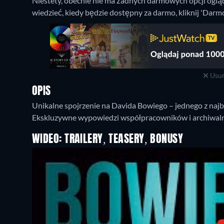
Niestety, obecnie nie ma żadnych darmowych opcji ogląda
wiedzieć, kiedy będzie dostępny za darmo, kliknij 'Dar
Usuń
OPIS
Unikalne spojrzenie na Davida Bowiego – jednego z naj
Ekskluzywne wypowiedzi współpracowników i archiwa
WIDEO: TRAILERY, TEASERY, BONUSY