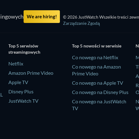
mingowych
We are hiring!
© 2026 JustWatch Wszelkie treści zewn
Zarządzanie Zgodą
Top 5 serwisów
Top 5 nowości w serwisie
N
streamingowych
Co nowego na Netflix
M
Netflix
Co nowego na Amazon
T
Amazon Prime Video
Prime Video
A
Apple TV
Co nowego na Apple TV
R
Disney Plus
Co nowego na Disney Plus
LL
JustWatch TV
Co nowego na JustWatch
N
TV
W