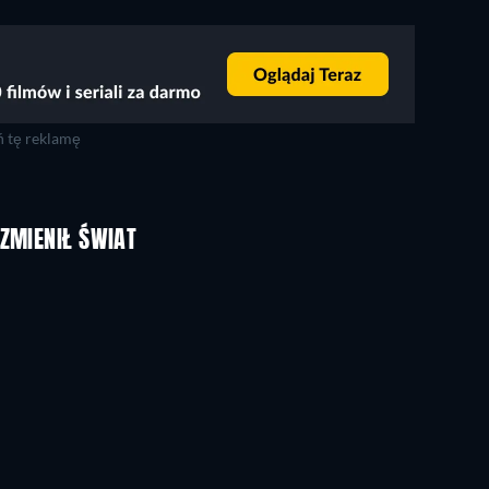
 tę reklamę
 ZMIENIŁ ŚWIAT
TV