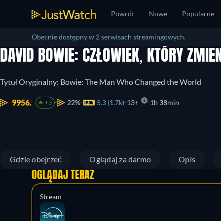
Powrót
Nowe
Popularne
Obecnie dostępny w 2 serwisach streamingowych.
DAVID BOWIE: CZŁOWIEK, KTÓRY ZMIE
Tytuł Oryginalny: Bowie: The Man Who Changed the World
9956.
22%
5.3 (1.7k)
13+
1h 38min
+3
Gdzie obejrzeć
Oglądaj za darmo
Opis
OGLĄDAJ TERAZ
Stream