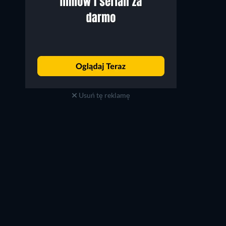
Usuń tę reklamę