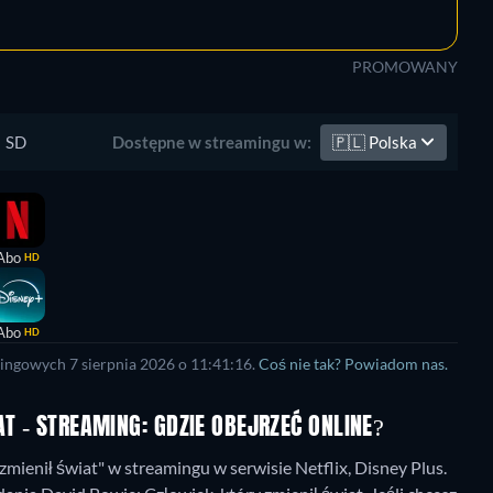
PROMOWANY
SD
🇵🇱
Polska
Dostępne w streamingu w:
Abo
HD
Abo
HD
ingowych 7 sierpnia 2026 o 11:41:16.
Coś nie tak? Powiadom nas.
AT - STREAMING: GDZIE OBEJRZEĆ ONLINE?
mienił świat" w streamingu w serwisie Netflix, Disney Plus.