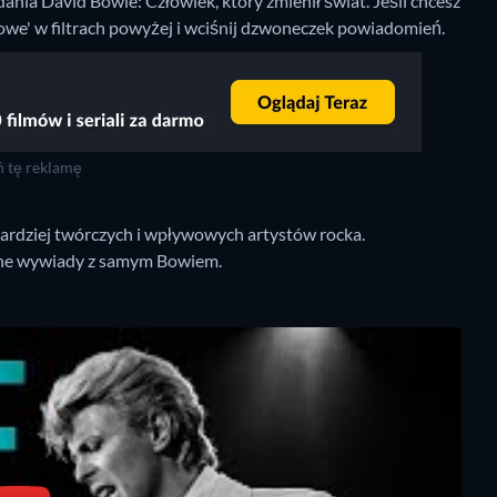
nia David Bowie: Człowiek, który zmienił świat. Jeśli chcesz
mowe' w filtrach powyżej i wciśnij dzwoneczek powiadomień.
 tę reklamę
bardziej twórczych i wpływowych artystów rocka.
lne wywiady z samym Bowiem.