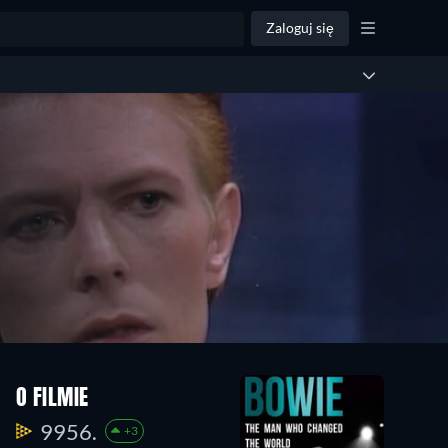
Zaloguj się
O FILMIE
9956.
+3