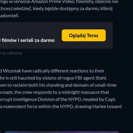
ingu w serwisie Amazon Prime Video.
Niestety, obecnie nie
hcesz wiedzieć, kiedy będzie dostępny za darmo, kliknij
iadomień.
 tę reklamę
 Wozniak have radically different reactions to their
e is still haunted by visions of rogue FBI agent Stahl.
en to reclaim both his standing and domain of small-time
ossroads, the crew responds to a midnight massacre that
orrupt Intelligence Division of the NYPD, headed by Capt.
g a malevolent force within the NYPD, drawing Harlee toward