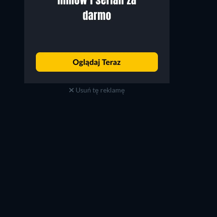
Usuń tę reklamę
Santino Fontana
Vincent Laresca
David Saperstein
Carlos Espada