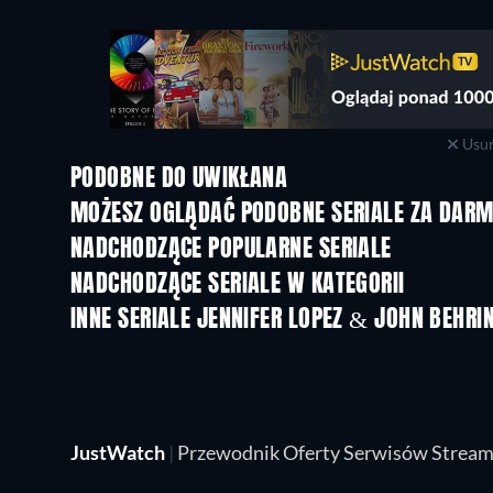
Usuń
PODOBNE DO UWIKŁANA
TV
TV
MOŻESZ OGLĄDAĆ PODOBNE SERIALE ZA DAR
TV
NADCHODZĄCE POPULARNE SERIALE
TV
TV
NADCHODZĄCE SERIALE W KATEGORII
Sezon 2
Sezon 1
INNE SERIALE JENNIFER LOPEZ & JOHN BEHRI
TV
TV
JustWatch
|
Przewodnik Oferty Serwisów Strea