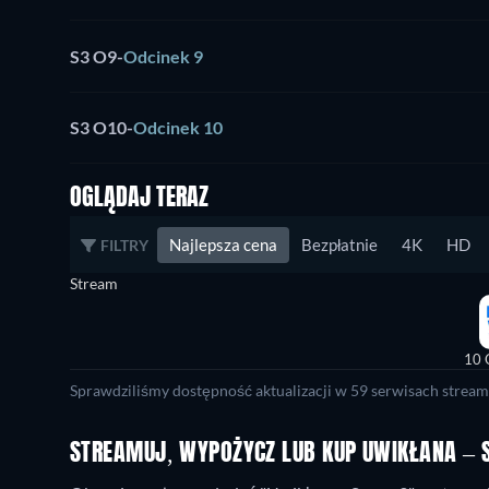
S3 O9
-
Odcinek 9
S3 O10
-
Odcinek 10
OGLĄDAJ TERAZ
Najlepsza cena
Bezpłatnie
4K
HD
FILTRY
Stream
10 
Sprawdziliśmy dostępność aktualizacji w 59 serwisach stream
STREAMUJ, WYPOŻYCZ LUB KUP UWIKŁANA – S