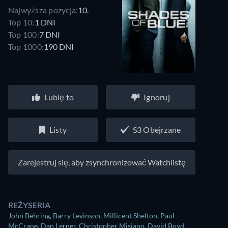
Najwyższa pozycja:
10.
Top 10:
1 DNI
Top 100:
7 DNI
Top 1000:
190 DNI
Lubię to
Ignoruj
Listy
S3 Obejrzane
Zarejestruj się, aby zsynchronizować Watchlistę
REŻYSERIA
John Behring
,
Barry Levinson
,
Millicent Shelton
,
Paul
McCrane
,
Dan Lerner
,
Christopher Misiano
,
David Boyd
,