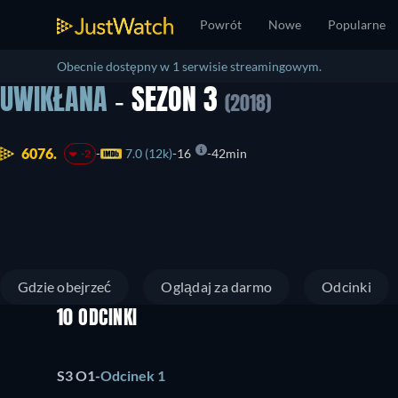
Powrót
Nowe
Popularne
Obecnie dostępny w 1 serwisie streamingowym.
UWIKŁANA
- SEZON 3
(2018)
6076.
7.0 (12k)
16
42min
-2
Gdzie obejrzeć
Oglądaj za darmo
Odcinki
10 ODCINKI
S3 O1
-
Odcinek 1