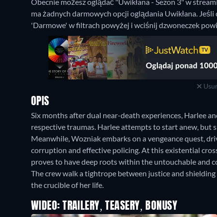
Obecnie możesz oglądać "Uwikłana - Sezon 3" w stream
ma żadnych darmowych opcji oglądania Uwikłana. Jeśli c
'Darmowe' w filtrach powyżej i wciśnij dzwoneczek pow
Usuń
OPIS
Six months after dual near-death experiences, Harlee and
respective traumas. Harlee attempts to start anew, but sh
Meanwhile, Wozniak embarks on a vengeance quest, driv
corruption and effective policing. At this existential cr
proves to have deep roots within the untouchable and c
The crew walk a tightrope between justice and shieldin
the crucible of her life.
WIDEO: TRAILERY, TEASERY, BONUSY