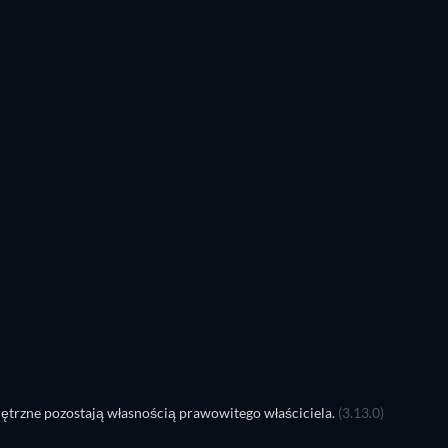
TV
TV
TV
TV
TV
TV
Sezon 2
Sezon 3
TV
TV
ętrzne pozostają własnością prawowitego właściciela.
(3.13.0)