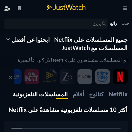
جديد
رائج
جميع المسلسلات على Netflix - ابحثوا عن أفضل
المسلسلات مع JustWatch
أي المسلسلات ستشاهدون على Netflix الآن؟ وداعاً للحيرة!
JustWatch يعرض لكم قائمة بجميع المسلسلات المتاحة. وقد قمنا
بتنظيمها حسب شعبيتها لتتمكنوا وبسهولة من اختيار أفضل
المسلسلات والبدء في مشاهدتها على الفور حتى نهايتها.
هل تريدون فقط أفضل المسلسلات على Netflix؟ فلتر التصنيف
Netflix
كتالوج
أفلام
المسلسلات التلفزيونية
لدينا سيساعدكم على تحديد المسلسلات الأعلى تصنيفاً. هل
تعشقون برامج الطهي أو تفضلون الاستمتاع بالأعمال الكوميدية
أكثر 10 مسلسلات تلفزيونية مشاهدةً على Netflix
على Netflix؟ استخدموا الفلاتر التالية لتضييق البحث وعرض
النتائج التي تلائم تفضيلاتكم.
1