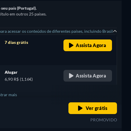
seu país (Portugal).
ítulo em outros 25 países.
ra acessar os conteúdos de diferentes países, incluindo Brasil
7 dias grátis
Assista Agora
retail price
Alugar
Assista Agora
6,90 R$ (1,16€)
trar mais
retail price
Ver grátis
+ 3
PROMOVIDO