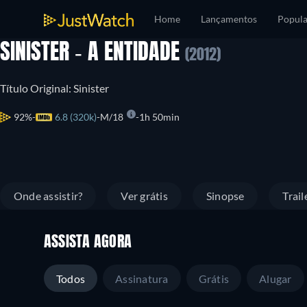
Home
Lançamentos
Popula
SINISTER - A ENTIDADE
(2012)
Título Original: Sinister
92%
6.8 (320k)
M/18
1h 50min
Onde assistir?
Ver grátis
Sinopse
Trail
ASSISTA AGORA
Todos
Assinatura
Grátis
Alugar