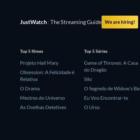
JustWatch
|
The Streaming Guide
We are hiring!
Top 5 filmes
Top 5 Séries
Projeto Hail Mary
Game of Thrones: A Casa
do Dragão
Obsession: A Felicidade é
Relativa
Silo
O Drama
O Segredo de Widow's Ba
Mestres do Universo
Eu Vou Encontrar-te
As Ovelhas Detetives
O Urso