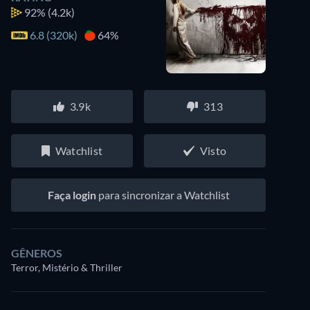
92%
(4.2k)
6.8 (320k)
64%
3.9k
313
Watchlist
Visto
Faça login
para sincronizar a Watchlist
GÊNEROS
Terror, Mistério & Thriller