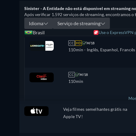
Sinister - A Entidade não está disponível em streaming no 
Após verificar 1.592 serviços de streaming, encontramos o t
Idioma
Serviço de streaming
Brasil
Use o ExpressVPN pa
CC
HD
M/18
110min
- Inglês, Espanhol, Francês
CC
M/18
110min
Mos
Veja filmes semelhantes grátis na
Estados Unidos
Apple TV!