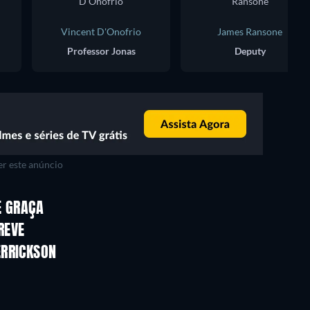
Vincent D'Onofrio
James Ransone
Professor Jonas
Deputy
r este anúncio
E GRAÇA
REVE
ERRICKSON