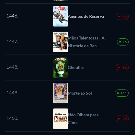
1446.
Agentes de Reserva
-55
Mãos Talentosas - A
1447.
+6
História de Ben
Carson
1448.
Ghoulies
-86
1449.
Morte ao Sol
+11
Não Olhem para
1450.
-28
Cima