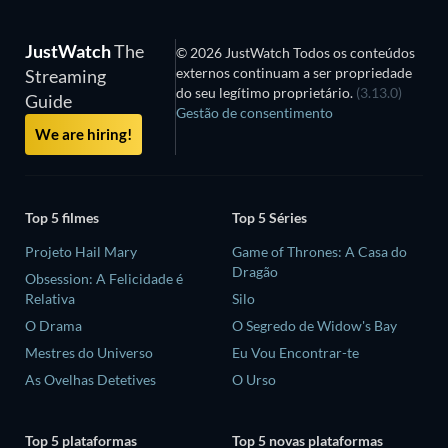
JustWatch
The
© 2026 JustWatch Todos os conteúdos
externos continuam a ser propriedade
Streaming
do seu legítimo proprietário.
(3.13.0)
Guide
Gestão de consentimento
We are hiring!
Top 5 filmes
Top 5 Séries
Projeto Hail Mary
Game of Thrones: A Casa do
Dragão
Obsession: A Felicidade é
Relativa
Silo
O Drama
O Segredo de Widow's Bay
Mestres do Universo
Eu Vou Encontrar-te
As Ovelhas Detetives
O Urso
Top 5 plataformas
Top 5 novas plataformas