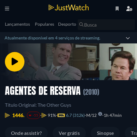
Lançamentos
Populares
Desporto
Atualmente disponível em 4 serviços de streaming.
AGENTES DE RESERVA
(2010)
Título Original: The Other Guys
1446.
91%
6.7 (312k)
M/12
1h 47min
-55
Onde assistir?
Ver grátis
Sinopse
Tr