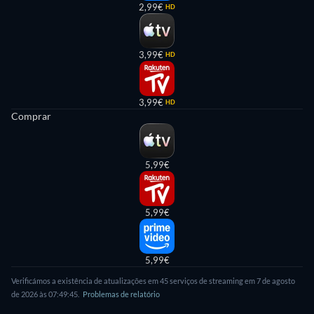
2,99€
HD
3,99€
HD
3,99€
HD
Comprar
5,99€
5,99€
5,99€
Verificámos a existência de atualizações em 45 serviços de streaming em 7 de agosto
de 2026 às 07:49:45.
Problemas de relatório