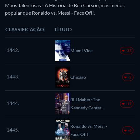
Mãos Talentosas - A História de Ben Carson, mas menos
popular que Ronaldo vs. Messi - Face Off!.
CLASSIFICAÇÃO
TÍTULO
1442.
Miami Vice
-33
1443.
Chicago
-2
Bill Maher: The
1444.
-17
Kennedy Center
Mark Twain Prize
for American
Ronaldo vs. Messi -
1445.
-6
Humor
Face Off!