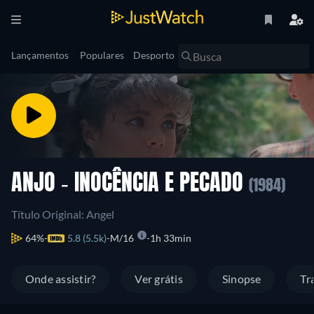
Lançamentos
Populares
Desporto
ANJO - INOCÊNCIA E PECADO
(1984)
Título Original: Angel
64%
5.8 (5.5k)
M/16
1h 33min
Onde assistir?
Ver grátis
Sinopse
Tr