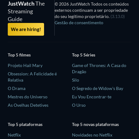
JustWatch
The
© 2026 JustWatch Todos os conteúdos
externos continuam a ser propriedade
Streaming
do seu legítimo proprietário.
(3.13.0)
Guide
Gestão de consentimento
We are hiring!
Top 5 filmes
Top 5 Séries
Projeto Hail Mary
Game of Thrones: A Casa do
Dragão
Obsession: A Felicidade é
Relativa
Silo
O Drama
O Segredo de Widow's Bay
Mestres do Universo
Eu Vou Encontrar-te
As Ovelhas Detetives
O Urso
Top 5 plataformas
Top 5 novas plataformas
Netflix
Novidades no Netflix