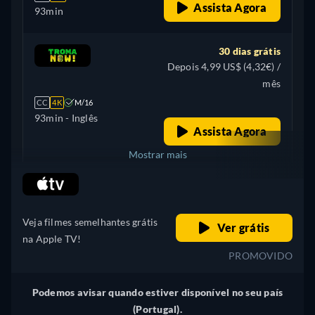
Assista Agora
93min
30 dias grátis
Depois 4,99 US$ (4,32€) /
mês
CC
4K
M/16
93min
- Inglês
Assista Agora
Mostrar mais
retail price
Canadá
Veja filmes semelhantes grátis
Ver grátis
na Apple TV!
PROMOVIDO
Podemos avisar quando estiver disponível no seu país
(Portugal).