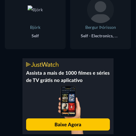
Björk
Bergur Þórisson
Self
Self - Electronics, Keyboards, Magnetic Harp, Trombone, Bass Clarinet (as Bergur Þórisson)