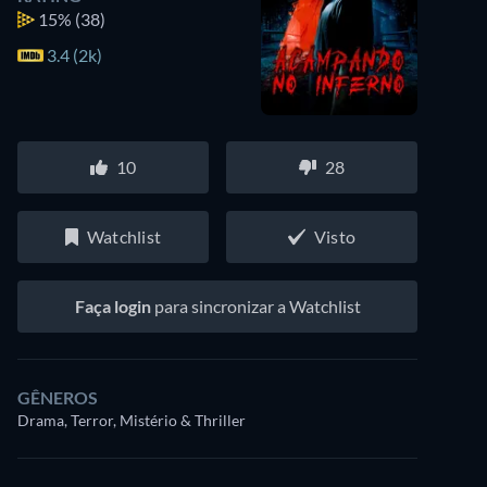
15%
(38)
3.4 (2k)
10
28
Watchlist
Visto
Faça login
para sincronizar a Watchlist
GÊNEROS
Drama, Terror, Mistério & Thriller