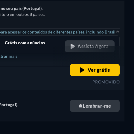
o seu país (Portugal).
ítulo em outros 8 países.
ra acessar os conteúdos de diferentes países, incluindo Brasil
Grátis com anúncios
Assista Agora
retail price
trar mais
retail price
Ver grátis
+ 2
PROMOVIDO
Portugal).
Lembrar-me