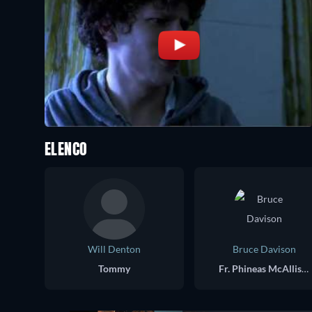
ELENCO
Will Denton
Bruce Davison
Tommy
Fr. Phineas McAllister