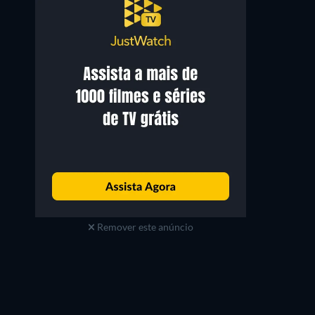
Remover este anúncio
Valentina de Angelis
Spencer Treat Clark
Melissa
Timothy