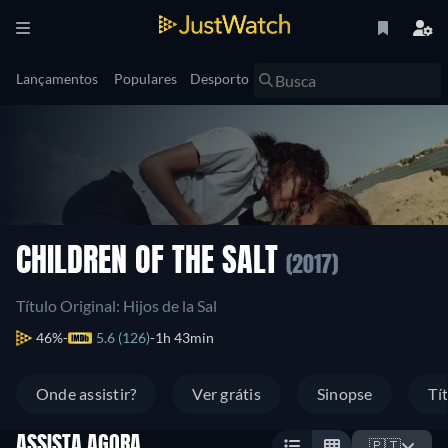
Lançamentos
Populares
Desporto
CHILDREN OF THE SALT
(2017)
Título Original: Hijos de la Sal
46%
5.6 (126)
1h 43min
Onde assistir?
Ver grátis
Sinopse
Tí
ASSISTA AGORA
🇵🇹