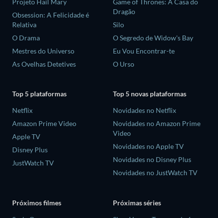
Projeto Hail Mary
Game of Thrones: A Casa do
Dragão
Obsession: A Felicidade é
Relativa
Silo
O Drama
O Segredo de Widow's Bay
Mestres do Universo
Eu Vou Encontrar-te
As Ovelhas Detetives
O Urso
Top 5 plataformas
Top 5 novas plataformas
Netflix
Novidades no Netflix
Amazon Prime Video
Novidades no Amazon Prime
Video
Apple TV
Novidades no Apple TV
Disney Plus
Novidades no Disney Plus
JustWatch TV
Novidades no JustWatch TV
Próximos filmes
Próximas séries