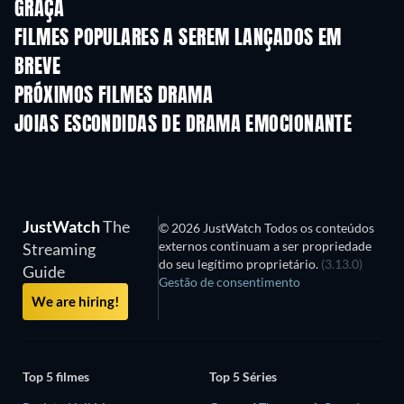
GRAÇA
FILMES POPULARES A SEREM LANÇADOS EM
BREVE
PRÓXIMOS FILMES DRAMA
JOIAS ESCONDIDAS DE DRAMA EMOCIONANTE
S
JustWatch
The
© 2026 JustWatch Todos os conteúdos
externos continuam a ser propriedade
Streaming
do seu legítimo proprietário.
(3.13.0)
Guide
Gestão de consentimento
We are hiring!
Top 5 filmes
Top 5 Séries