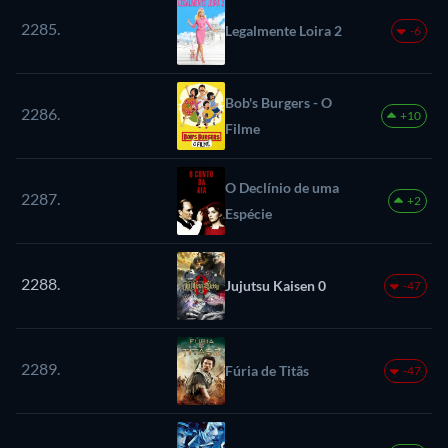
2285.
Legalmente Loira 2
-6
Bob's Burgers - O
2286.
+10
Filme
O Declínio de uma
2287.
+2
Espécie
2288.
Jujutsu Kaisen 0
-47
2289.
Fúria de Titãs
-47