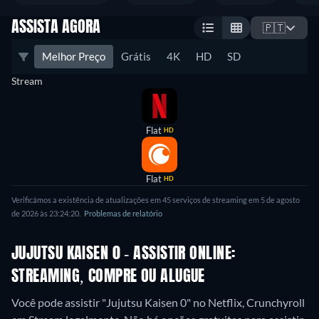
ASSISTA AGORA
🇵🇹
Melhor Preço
Grátis
4K
HD
SD
Stream
Flat
HD
Flat
HD
Verificámos a existência de atualizações em 45 serviços de streaming em 5 de agosto
de 2026 às 23:24:20.
Problemas de relatório
JUJUTSU KAISEN 0 - ASSISTIR ONLINE:
STREAMING, COMPRE OU ALUGUE
Você pode assistir "Jujutsu Kaisen 0" no Netflix, Crunchyroll