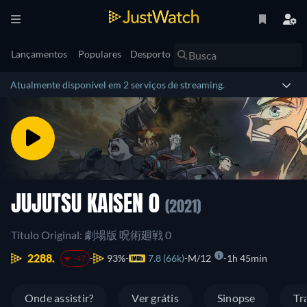
Lançamentos
Populares
Desporto
Atualmente disponível em 2 serviços de streaming.
JUJUTSU KAISEN 0
(2021)
Título Original: 劇場版 呪術廻戦 0
2288.
93%
7.8 (66k)
M/12
1h 45min
-47
Onde assistir?
Ver grátis
Sinopse
Tr