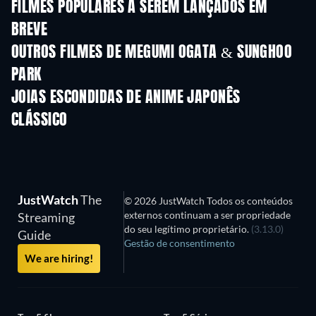
FILMES POPULARES A SEREM LANÇADOS EM
BREVE
OUTROS FILMES DE MEGUMI OGATA & SUNGHOO
PARK
JOIAS ESCONDIDAS DE ANIME JAPONÊS
CLÁSSICO
Série
Série
S
JustWatch
The
© 2026 JustWatch Todos os conteúdos
externos continuam a ser propriedade
Streaming
do seu legítimo proprietário.
(3.13.0)
Guide
Gestão de consentimento
We are hiring!