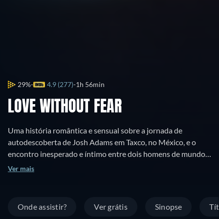
29%
4.9 (277)
1h 56min
LOVE WITHOUT FEAR
Uma história romântica e sensual sobre a jornada de
autodescoberta de Josh Adams em Taxco, no México, e o
encontro inesperado e íntimo entre dois homens de mundos
diferentes. A vida de Josh transforma-se ao conhecer o
Ver mais
músico Leo, neste drama erótico e humano.
Onde assistir?
Ver grátis
Sinopse
Tí