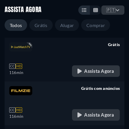
ASSISTA AGORA
🇵🇹
Todos
Grátis
Alugar
Comprar
Grátis
retail price
CC
HD
Assista Agora
116min
Grátis com anúncios
retail price
CC
HD
Assista Agora
116min