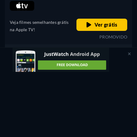
retail price
Veja filmes semelhantes grátis
Ver grátis
na Apple TV!
PROMOVIDO
Alugar
3,99€
CC
HD
Assista Agora
116min
- Inglês
Comprar
8,99€
CC
HD
Assista Agora
116min
- Inglês