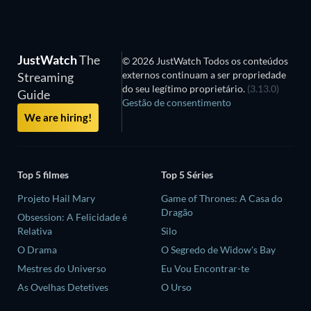
JustWatch
The
© 2026 JustWatch Todos os conteúdos
externos continuam a ser propriedade
Streaming
do seu legítimo proprietário.
(3.13.0)
Guide
Gestão de consentimento
We are hiring!
Top 5 filmes
Top 5 Séries
Projeto Hail Mary
Game of Thrones: A Casa do
Dragão
Obsession: A Felicidade é
Relativa
Silo
O Drama
O Segredo de Widow's Bay
Mestres do Universo
Eu Vou Encontrar-te
As Ovelhas Detetives
O Urso