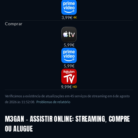
3,99€
4K
Comprar
5,99€
5,99€
9,99€
HD
Verificámos a existência de atualizações em 45 serviços de streaming em 6 de agosto
de 2026 às 11:52:08.
Problemas de relatório
M3GAN - ASSISTIR ONLINE: STREAMING, COMPRE
OU ALUGUE