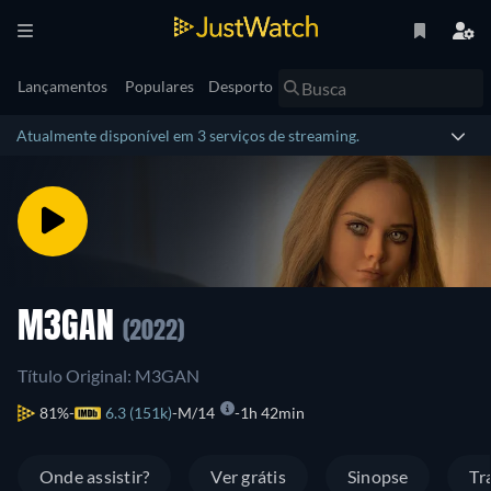
Lançamentos
Populares
Desporto
Atualmente disponível em 3 serviços de streaming.
M3GAN
(2022)
Título Original: M3GAN
81%
6.3 (151k)
M/14
1h 42min
Onde assistir?
Ver grátis
Sinopse
Tr