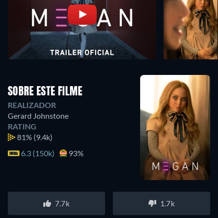
SOBRE ESTE FILME
REALIZADOR
Gerard Johnstone
RATING
81%
(9.4k)
6.3 (150k)
93%
7.7k
1.7k