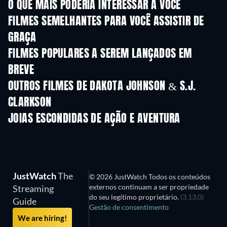
O QUE MAIS PODERIA INTERESSAR A VOCÊ
FILMES SEMELHANTES PARA VOCÊ ASSISTIR DE
GRAÇA
FILMES POPULARES A SEREM LANÇADOS EM
BREVE
OUTROS FILMES DE DAKOTA JOHNSON & S.J.
CLARKSON
JOIAS ESCONDIDAS DE AÇÃO E AVENTURA
Série
Série
JustWatch
The
© 2026 JustWatch Todos os conteúdos
externos continuam a ser propriedade
Streaming
do seu legítimo proprietário.
(3.13.0)
Guide
Gestão de consentimento
We are hiring!