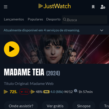
Lançamentos
Populares
Desporto
Atualmente disponível em 4 serviços de streaming.
MADAME TEIA
(2024)
Título Original: Madame Web
725.
48%
4.0 (88k)
M/12
1h 57min
-82
Onde assistir?
Ver grátis
Sinopse
Tr