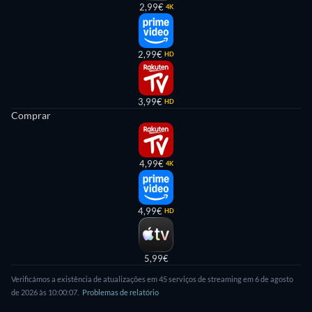
2,99€
4K
2,99€
HD
3,99€
HD
Comprar
4,99€
4K
4,99€
HD
5,99€
Verificámos a existência de atualizações em 45 serviços de streaming em 6 de agosto
de 2026 às 10:00:07.
Problemas de relatório