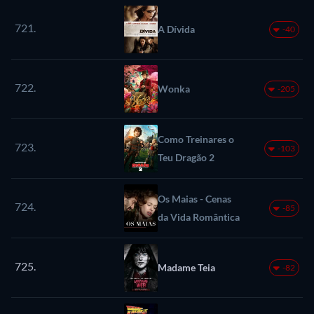
721.
A Dívida
-40
722.
Wonka
-205
Como Treinares o
723.
-103
Teu Dragão 2
Os Maias - Cenas
724.
-85
da Vida Romântica
725.
Madame Teia
-82