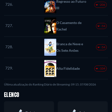
Regresso ao Futuro
726.
-206
III
O Casamento de
727.
-54
Rachel
Branca de Neve e
728.
-54
Os Sete Anões
729.
Alta Fidelidade
-104
Última atualização do Ranking Diário de Streaming: 09:15, 07/08/2026
ELENCO