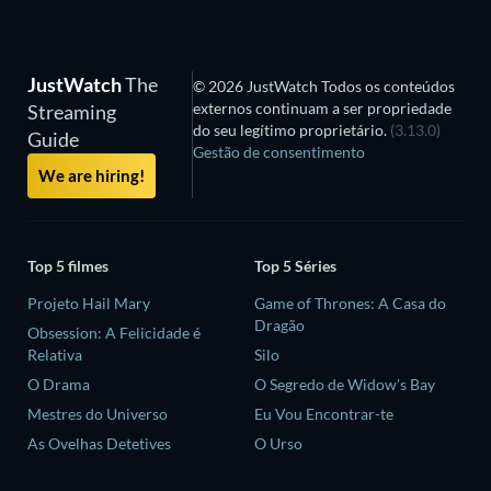
JustWatch
The
© 2026 JustWatch Todos os conteúdos
externos continuam a ser propriedade
Streaming
do seu legítimo proprietário.
(3.13.0)
Guide
Gestão de consentimento
We are hiring!
Top 5 filmes
Top 5 Séries
Projeto Hail Mary
Game of Thrones: A Casa do
Dragão
Obsession: A Felicidade é
Relativa
Silo
O Drama
O Segredo de Widow's Bay
Mestres do Universo
Eu Vou Encontrar-te
As Ovelhas Detetives
O Urso