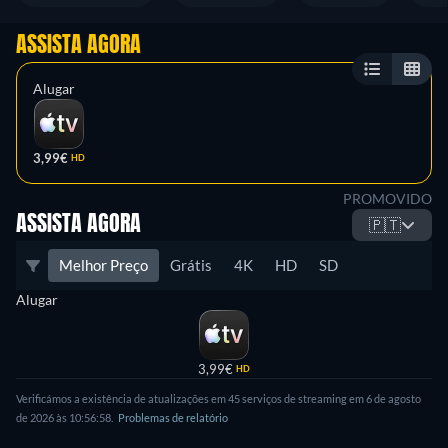
ASSISTA AGORA
Alugar
3,99€
HD
PROMOVIDO
ASSISTA AGORA
🇵🇹
Melhor Preço
Grátis
4K
HD
SD
Alugar
3,99€
HD
Verificámos a existência de atualizações em 45 serviços de streaming em 6 de agosto
de 2026 às 10:56:58.
Problemas de relatório