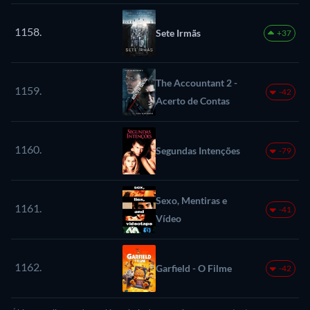
1158.
Sete Irmãs
+37
The Accountant 2 -
1159.
-42
Acerto de Contas
1160.
Segundas Intenções
-79
Sexo, Mentiras e
1161.
-41
Vídeo
1162.
Garfield - O Filme
-42