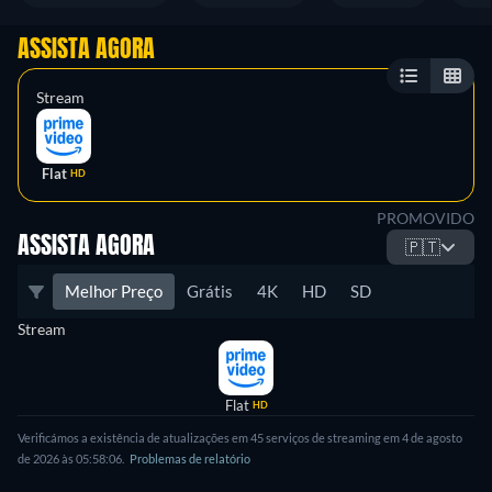
ASSISTA AGORA
Stream
Flat
HD
PROMOVIDO
ASSISTA AGORA
🇵🇹
Melhor Preço
Grátis
4K
HD
SD
Stream
Flat
HD
Verificámos a existência de atualizações em 45 serviços de streaming em 4 de agosto
de 2026 às 05:58:06.
Problemas de relatório