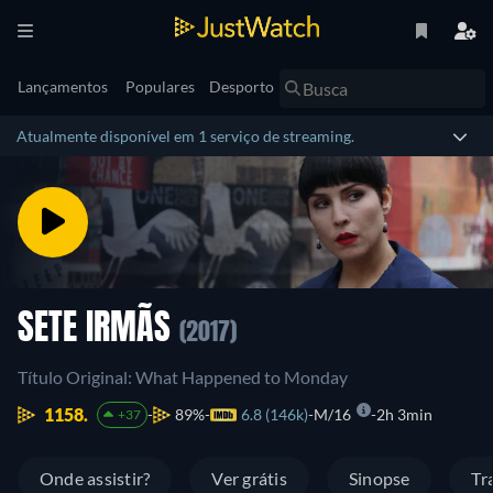
Lançamentos
Populares
Desporto
Atualmente disponível em 1 serviço de streaming.
SETE IRMÃS
(2017)
Título Original: What Happened to Monday
1158.
89%
6.8 (146k)
M/16
2h 3min
+37
Onde assistir?
Ver grátis
Sinopse
Tr