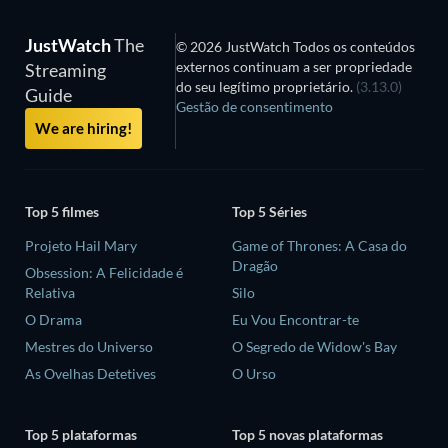
JustWatch
The
© 2026 JustWatch Todos os conteúdos
externos continuam a ser propriedade
Streaming
do seu legítimo proprietário.
(3.13.0)
Guide
Gestão de consentimento
We are hiring!
Top 5 filmes
Top 5 Séries
Projeto Hail Mary
Game of Thrones: A Casa do
Dragão
Obsession: A Felicidade é
Relativa
Silo
O Drama
Eu Vou Encontrar-te
Mestres do Universo
O Segredo de Widow's Bay
As Ovelhas Detetives
O Urso
Top 5 plataformas
Top 5 novas plataformas