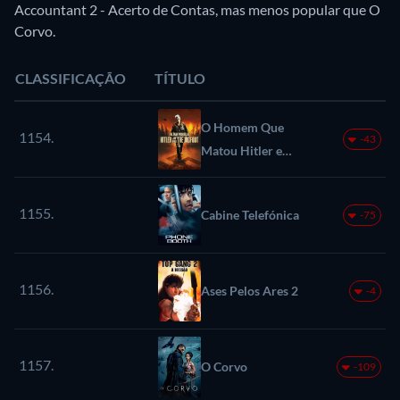
Accountant 2 - Acerto de Contas, mas menos popular que O
Corvo.
CLASSIFICAÇÃO
TÍTULO
O Homem Que
1154.
-43
Matou Hitler e
Depois o Bigfoot
1155.
Cabine Telefónica
-75
1156.
Ases Pelos Ares 2
-4
1157.
O Corvo
-109