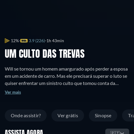
12%
3.9 (226)
1h 43min
UM CULTO DAS TREVAS
Will se tornou um homem amargurado após perder a esposa
em um acidente de carro. Mas ele precisará superar o luto se
quiser enfrentar um sinistro culto que tomou conta da
cidade que ele e sua esposa tanto amavam.
Ver mais
Onde assistir?
Ver grátis
Sinopse
Tr
ASSISTA AGORA
🇵🇹