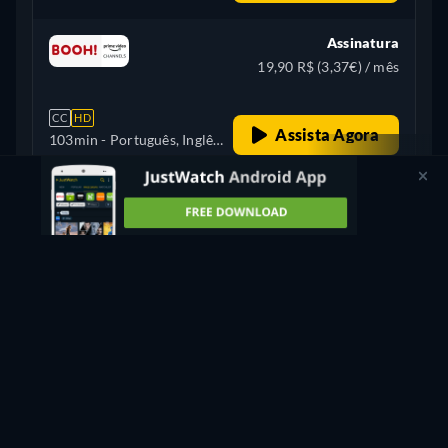
Assinatura
19,90 R$ (3,37€) / mês
CC
HD
Assista Agora
103min
- Português, Inglês,
Espanhol
Mostrar mais
retail price
+ 5
Estados Unidos
Veja filmes semelhantes grátis
Ver grátis
na Apple TV!
PROMOVIDO
Podemos avisar quando estiver disponível no seu país
(Portugal).
Lembrar-me