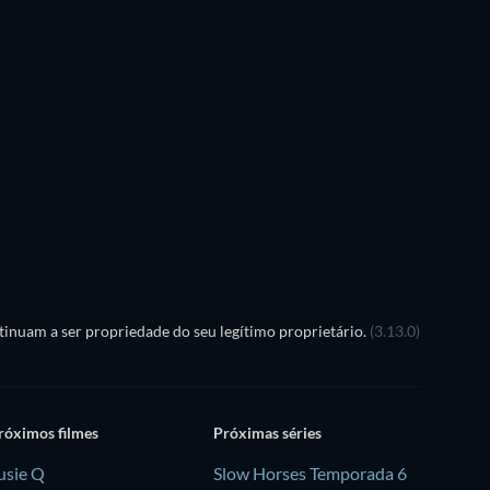
inuam a ser propriedade do seu legítimo proprietário.
(3.13.0)
róximos filmes
Próximas séries
usie Q
Slow Horses Temporada 6