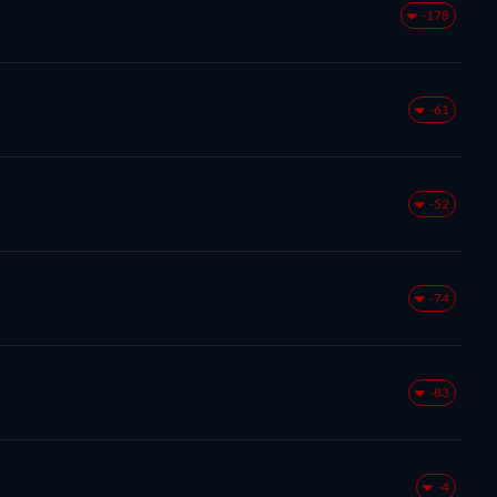
-178
-61
-52
-74
-83
-4