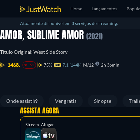
Home
Lançamentos
Popula
Atualmente disponível em 3 serviços de streaming.
AMOR, SUBLIME AMOR
(2021)
Título Original: West Side Story
1468.
75%
7.1 (144k)
M/12
2h 36min
-61
Onde assistir?
Ver grátis
Sinopse
Trail
ASSISTA AGORA
Stream
Alugar