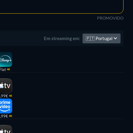
PROMOVIDO
🇵🇹
Portugal
Em streaming em:
Flat
4K
,99€
4K
,99€
4K