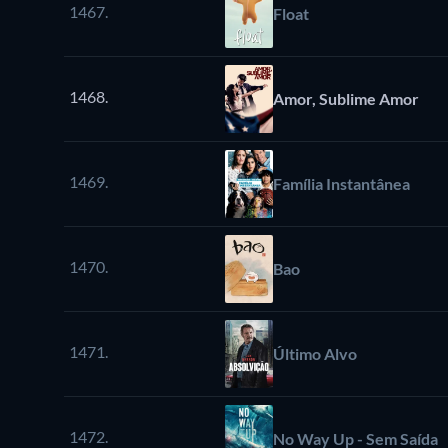
1467.
Float
1468.
Amor, Sublime Amor
1469.
Família Instantânea
1470.
Bao
1471.
Último Alvo
1472.
No Way Up - Sem Saída