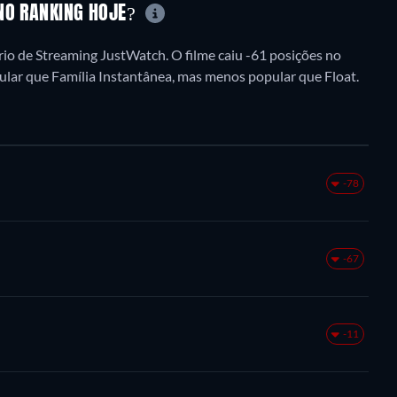
 NO RANKING HOJE?
io de Streaming JustWatch. O filme caiu -61 posições no
pular que Família Instantânea, mas menos popular que Float.
-78
-67
-11