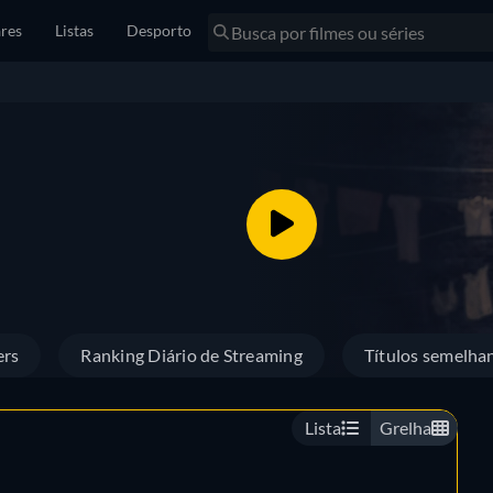
res
Listas
Desporto
ers
Ranking Diário de Streaming
Títulos semelha
Lista
Grelha