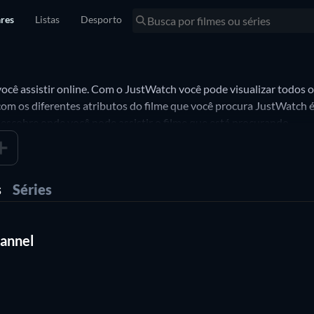
res
Listas
Desporto
ocê assistir online. Com o JustWatch você pode visualizar todos o
m os diferentes atributos do filme que você procura JustWatch é
descobre onde você pode assistir o filme que está procurando.
s
Séries
hannel